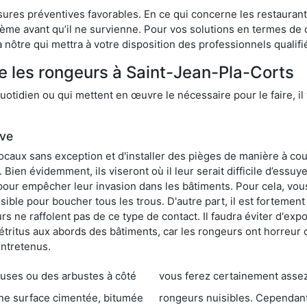
res préventives favorables. En ce qui concerne les restaurants,
blème avant qu’il ne survienne. Pour vos solutions en termes de 
nôtre qui mettra à votre disposition des professionnels qualif
e les rongeurs à Saint-Jean-Pla-Corts
otidien ou qui mettent en œuvre le nécessaire pour le faire, il 
ive
locaux sans exception et d'installer des pièges de manière à cou
. Bien évidemment, ils viseront où il leur serait difficile d’es
e pour empêcher leur invasion dans les bâtiments. Pour cela, v
possible pour boucher tous les trous. D'autre part, il est fortem
 ne raffolent pas de ce type de contact. Il faudra éviter d'expo
étritus aux abords des bâtiments, car les rongeurs ont horreur
entretenus.
es ou des arbustes à côté
vous ferez certainement assez de dégât
entée, bitumée
rongeurs nuisibles. Cependant, qui dit produit tox