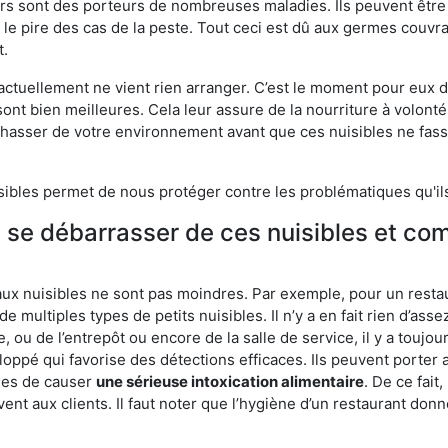
eurs sont des porteurs de nombreuses maladies. Ils peuvent être à
le pire des cas de la peste. Tout ceci est dû aux germes couvran
t.
 actuellement ne vient rien arranger. C’est le moment pour eux
ont bien meilleures. Cela leur assure de la nourriture à volont
s chasser de votre environnement avant que ces nuisibles ne fa
isibles permet de nous protéger contre les problématiques qu'il
e se débarrasser de ces nuisibles et co
aux nuisibles ne sont pas moindres. Par exemple, pour un restau
de multiples types de petits nuisibles. Il n’y a en fait rien d’ass
, ou de l’entrepôt ou encore de la salle de service, il y a toujou
eloppé qui favorise des détections efficaces. Ils peuvent porter 
les de causer
une sérieuse intoxication alimentaire
. De ce fait
rvent aux clients. Il faut noter que l’hygiène d’un restaurant d