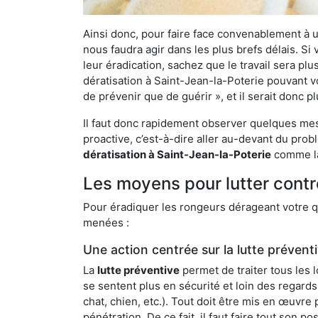
Ainsi donc, pour faire face convenablement à une
nous faudra agir dans les plus brefs délais. S
leur éradication, sachez que le travail sera p
dératisation à Saint-Jean-la-Poterie pouvant vo
de prévenir que de guérir », et il serait donc 
Il faut donc rapidement observer quelques mesu
proactive, c’est-à-dire aller au-devant du pro
dératisation à Saint-Jean-la-Poterie
comme la 
Les moyens pour lutter contr
Pour éradiquer les rongeurs dérageant votre qu
menées :
Une action centrée sur la lutte prévent
La
lutte préventive
permet de traiter tous les 
se sentent plus en sécurité et loin des regards
chat, chien, etc.). Tout doit être mis en œuvr
pénétration. De ce fait, il faut faire tout son 