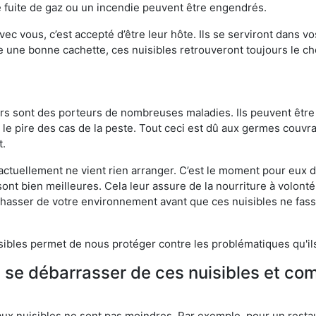
 fuite de gaz ou un incendie peuvent être engendrés.
vec vous, c’est accepté d’être leur hôte. Ils se serviront dans vo
e une bonne cachette, ces nuisibles retrouveront toujours le 
eurs sont des porteurs de nombreuses maladies. Ils peuvent être à
le pire des cas de la peste. Tout ceci est dû aux germes couvran
t.
 actuellement ne vient rien arranger. C’est le moment pour eux
ont bien meilleures. Cela leur assure de la nourriture à volont
s chasser de votre environnement avant que ces nuisibles ne fa
isibles permet de nous protéger contre les problématiques qu'il
e se débarrasser de ces nuisibles et co
aux nuisibles ne sont pas moindres. Par exemple, pour un restau