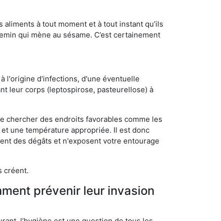
s aliments à tout moment et à tout instant qu’ils
chemin qui mène au sésame. C’est certainement
 l'origine d'infections, d'une éventuelle
t leur corps (leptospirose, pasteurellose) à
 de chercher des endroits favorables comme les
é et une température appropriée. Il est donc
ssent des dégâts et n'exposent votre entourage
s créent.
mment prévenir leur invasion
rant, l’hygiène est une question de tous les