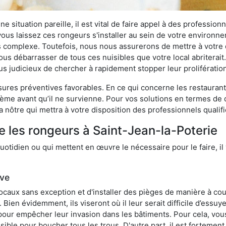
 situation pareille, il est vital de faire appel à des professionn
i vous laissez ces rongeurs s'installer au sein de votre environ
lus complexe. Toutefois, nous nous assurerons de mettre à votre
us débarrasser de tous ces nuisibles que votre local abriterait.
plus judicieux de chercher à rapidement stopper leur proliférati
res préventives favorables. En ce qui concerne les restaurants,
blème avant qu’il ne survienne. Pour vos solutions en termes de 
nôtre qui mettra à votre disposition des professionnels qualif
e les rongeurs à Saint-Jean-la-Poterie
otidien ou qui mettent en œuvre le nécessaire pour le faire, il 
ive
locaux sans exception et d'installer des pièges de manière à cou
. Bien évidemment, ils viseront où il leur serait difficile d’es
e pour empêcher leur invasion dans les bâtiments. Pour cela, v
possible pour boucher tous les trous. D'autre part, il est fortem