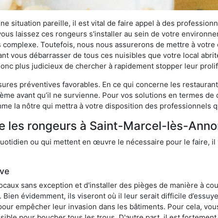
 situation pareille, il est vital de faire appel à des professionn
i vous laissez ces rongeurs s'installer au sein de votre environ
lus complexe. Toutefois, nous nous assurerons de mettre à votre
 vous débarrasser de tous ces nuisibles que votre local abritera
t donc plus judicieux de chercher à rapidement stopper leur prol
res préventives favorables. En ce qui concerne les restaurants,
blème avant qu’il ne survienne. Pour vos solutions en termes de 
e la nôtre qui mettra à votre disposition des professionnels q
re les rongeurs à Saint-Marcel-lès-Ann
otidien ou qui mettent en œuvre le nécessaire pour le faire, il 
ive
locaux sans exception et d'installer des pièges de manière à cou
. Bien évidemment, ils viseront où il leur serait difficile d’es
e pour empêcher leur invasion dans les bâtiments. Pour cela, v
possible pour boucher tous les trous. D'autre part, il est fortem