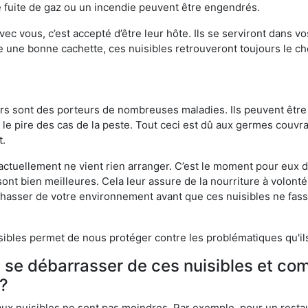
 fuite de gaz ou un incendie peuvent être engendrés.
vec vous, c’est accepté d’être leur hôte. Ils se serviront dans vo
e une bonne cachette, ces nuisibles retrouveront toujours le 
eurs sont des porteurs de nombreuses maladies. Ils peuvent être à
le pire des cas de la peste. Tout ceci est dû aux germes couvran
t.
 actuellement ne vient rien arranger. C’est le moment pour eux
ont bien meilleures. Cela leur assure de la nourriture à volont
s chasser de votre environnement avant que ces nuisibles ne fa
isibles permet de nous protéger contre les problématiques qu'il
e se débarrasser de ces nuisibles et co
?
aux nuisibles ne sont pas moindres. Par exemple, pour un restau