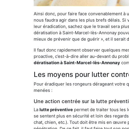
Ainsi donc, pour faire face convenablement à une
nous faudra agir dans les plus brefs délais. S
leur éradication, sachez que le travail sera p
dératisation à Saint-Marcel-lès-Annonay pouvant
mieux de prévenir que de guérir », et il serai
Il faut donc rapidement observer quelques mesu
proactive, c’est-à-dire aller au-devant du pro
dératisation à Saint-Marcel-lès-Annonay
comm
Les moyens pour lutter cont
Pour éradiquer les rongeurs dérageant votre qu
menées :
Une action centrée sur la lutte prévent
La
lutte préventive
permet de traiter tous les 
se sentent plus en sécurité et loin des regards
chat, chien, etc.). Tout doit être mis en œuvr
pénétration. De ce fait, il faut faire tout son 