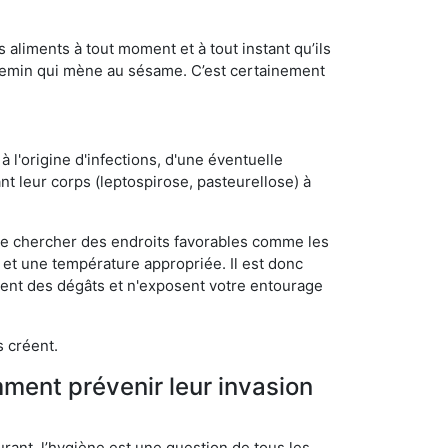
s aliments à tout moment et à tout instant qu’ils
chemin qui mène au sésame. C’est certainement
 l'origine d'infections, d'une éventuelle
t leur corps (leptospirose, pasteurellose) à
 de chercher des endroits favorables comme les
é et une température appropriée. Il est donc
ssent des dégâts et n'exposent votre entourage
s créent.
mment prévenir leur invasion
rant, l’hygiène est une question de tous les