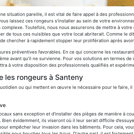
 situation pareille, il est vital de faire appel à des professionn
i vous laissez ces rongeurs s'installer au sein de votre environ
lus complexe. Toutefois, nous nous assurerons de mettre à votre
 de tous ces nuisibles que votre local abriterait. Comme le dit 
ux de chercher à rapidement stopper leur prolifération après avo
res préventives favorables. En ce qui concerne les restaurants,
blème avant qu’il ne survienne. Pour vos solutions en termes de 
tra à votre disposition des professionnels qualifiés et expéri
e les rongeurs à Santeny
otidien ou qui mettent en œuvre le nécessaire pour le faire, il 
ive
locaux sans exception et d'installer des pièges de manière à cou
. Bien évidemment, ils viseront où il leur serait difficile d’es
e pour empêcher leur invasion dans les bâtiments. Pour cela, v
possible pour boucher tous les trous. D'autre part, il est fortem