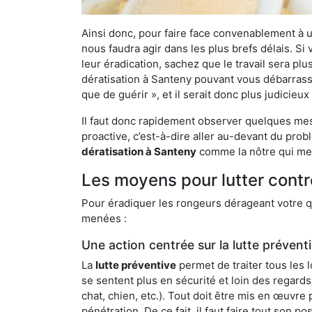
Ainsi donc, pour faire face convenablement à une
nous faudra agir dans les plus brefs délais. S
leur éradication, sachez que le travail sera p
dératisation à Santeny pouvant vous débarrasser
que de guérir », et il serait donc plus judicie
Il faut donc rapidement observer quelques mesu
proactive, c’est-à-dire aller au-devant du pro
dératisation à Santeny
comme la nôtre qui met
Les moyens pour lutter contr
Pour éradiquer les rongeurs dérageant votre qu
menées :
Une action centrée sur la lutte prévent
La
lutte préventive
permet de traiter tous les 
se sentent plus en sécurité et loin des regards
chat, chien, etc.). Tout doit être mis en œuvr
pénétration. De ce fait, il faut faire tout son 