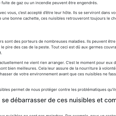
 fuite de gaz ou un incendie peuvent être engendrés.
vec vous, c’est accepté d’être leur hôte. Ils se serviront dans vo
e une bonne cachette, ces nuisibles retrouveront toujours le 
eurs sont des porteurs de nombreuses maladies. Ils peuvent être à
le pire des cas de la peste. Tout ceci est dû aux germes couvran
t.
 actuellement ne vient rien arranger. C’est le moment pour eux
ont bien meilleures. Cela leur assure de la nourriture à volont
s chasser de votre environnement avant que ces nuisibles ne fa
isibles permet de nous protéger contre les problématiques qu'il
e se débarrasser de ces nuisibles et co
aux nuisibles ne sont pas moindres. Par exemple, pour un restau