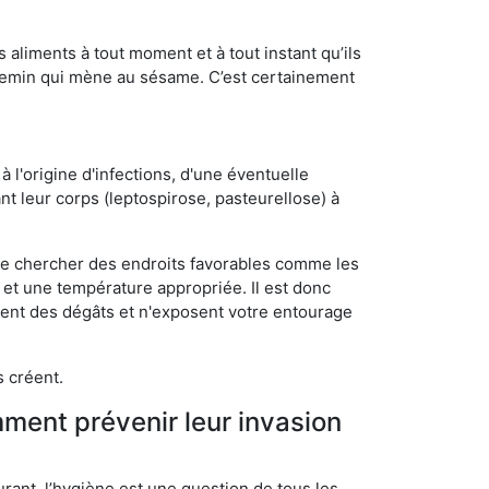
s aliments à tout moment et à tout instant qu’ils
chemin qui mène au sésame. C’est certainement
 l'origine d'infections, d'une éventuelle
t leur corps (leptospirose, pasteurellose) à
 de chercher des endroits favorables comme les
é et une température appropriée. Il est donc
ssent des dégâts et n'exposent votre entourage
s créent.
mment prévenir leur invasion
rant, l’hygiène est une question de tous les