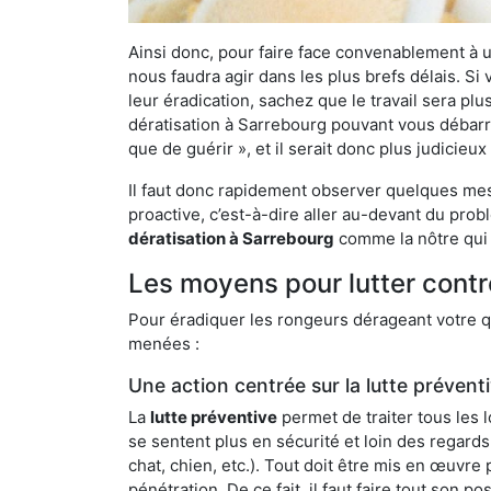
Ainsi donc, pour faire face convenablement à une
nous faudra agir dans les plus brefs délais. S
leur éradication, sachez que le travail sera p
dératisation à Sarrebourg pouvant vous débarras
que de guérir », et il serait donc plus judicie
Il faut donc rapidement observer quelques mesu
proactive, c’est-à-dire aller au-devant du pro
dératisation à Sarrebourg
comme la nôtre qui 
Les moyens pour lutter contr
Pour éradiquer les rongeurs dérageant votre qu
menées :
Une action centrée sur la lutte prévent
La
lutte préventive
permet de traiter tous les 
se sentent plus en sécurité et loin des regards
chat, chien, etc.). Tout doit être mis en œuvr
pénétration. De ce fait, il faut faire tout son 