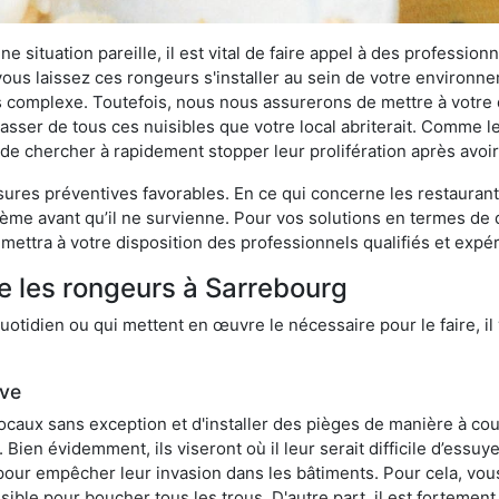
 situation pareille, il est vital de faire appel à des professionn
i vous laissez ces rongeurs s'installer au sein de votre environ
lus complexe. Toutefois, nous nous assurerons de mettre à votre
ser de tous ces nuisibles que votre local abriterait. Comme le d
ux de chercher à rapidement stopper leur prolifération après avo
res préventives favorables. En ce qui concerne les restaurants,
blème avant qu’il ne survienne. Pour vos solutions en termes de 
mettra à votre disposition des professionnels qualifiés et exp
e les rongeurs à Sarrebourg
otidien ou qui mettent en œuvre le nécessaire pour le faire, il 
ive
locaux sans exception et d'installer des pièges de manière à cou
. Bien évidemment, ils viseront où il leur serait difficile d’es
e pour empêcher leur invasion dans les bâtiments. Pour cela, v
possible pour boucher tous les trous. D'autre part, il est fortem