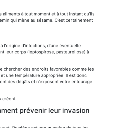
s aliments à tout moment et à tout instant qu’ils
chemin qui mène au sésame. C’est certainement
 l'origine d'infections, d'une éventuelle
t leur corps (leptospirose, pasteurellose) à
 de chercher des endroits favorables comme les
é et une température appropriée. Il est donc
ssent des dégâts et n'exposent votre entourage
s créent.
mment prévenir leur invasion
rant, l’hygiène est une question de tous les