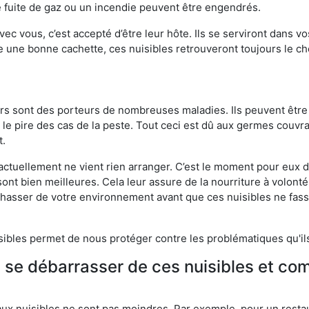
 fuite de gaz ou un incendie peuvent être engendrés.
vec vous, c’est accepté d’être leur hôte. Ils se serviront dans vo
e une bonne cachette, ces nuisibles retrouveront toujours le 
eurs sont des porteurs de nombreuses maladies. Ils peuvent être à
le pire des cas de la peste. Tout ceci est dû aux germes couvran
t.
 actuellement ne vient rien arranger. C’est le moment pour eux
ont bien meilleures. Cela leur assure de la nourriture à volont
s chasser de votre environnement avant que ces nuisibles ne fa
isibles permet de nous protéger contre les problématiques qu'il
e se débarrasser de ces nuisibles et co
aux nuisibles ne sont pas moindres. Par exemple, pour un restau