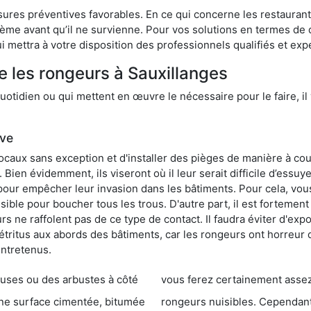
res préventives favorables. En ce qui concerne les restaurants,
blème avant qu’il ne survienne. Pour vos solutions en termes de 
 mettra à votre disposition des professionnels qualifiés et ex
e les rongeurs à Sauxillanges
otidien ou qui mettent en œuvre le nécessaire pour le faire, il 
ive
locaux sans exception et d'installer des pièges de manière à cou
. Bien évidemment, ils viseront où il leur serait difficile d’es
e pour empêcher leur invasion dans les bâtiments. Pour cela, v
possible pour boucher tous les trous. D'autre part, il est fortem
 ne raffolent pas de ce type de contact. Il faudra éviter d'expo
étritus aux abords des bâtiments, car les rongeurs ont horreur
entretenus.
es ou des arbustes à côté
vous ferez certainement assez de dégât
entée, bitumée
rongeurs nuisibles. Cependant, qui dit produit tox