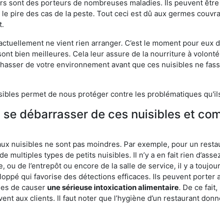
eurs sont des porteurs de nombreuses maladies. Ils peuvent être à
le pire des cas de la peste. Tout ceci est dû aux germes couvran
t.
 actuellement ne vient rien arranger. C’est le moment pour eux
ont bien meilleures. Cela leur assure de la nourriture à volont
s chasser de votre environnement avant que ces nuisibles ne fa
isibles permet de nous protéger contre les problématiques qu'il
e se débarrasser de ces nuisibles et co
aux nuisibles ne sont pas moindres. Par exemple, pour un restau
de multiples types de petits nuisibles. Il n’y a en fait rien d’ass
, ou de l’entrepôt ou encore de la salle de service, il y a toujou
eloppé qui favorise des détections efficaces. Ils peuvent porter 
les de causer
une sérieuse intoxication alimentaire
. De ce fait
rvent aux clients. Il faut noter que l’hygiène d’un restaurant d