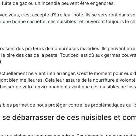
 fuite de gaz ou un incendie peuvent être engendrés.
vec vous, c’est accepté d’être leur hôte. Ils se serviront dans vo
e une bonne cachette, ces nuisibles retrouveront toujours le 
eurs sont des porteurs de nombreuses maladies. Ils peuvent être à
le pire des cas de la peste. Tout ceci est dû aux germes couvran
t.
 actuellement ne vient rien arranger. C’est le moment pour eux
ont bien meilleures. Cela leur assure de la nourriture à volont
s chasser de votre environnement avant que ces nuisibles ne fa
isibles permet de nous protéger contre les problématiques qu'il
e se débarrasser de ces nuisibles et co
aux nuisibles ne sont pas moindres. Par exemple, pour un restau