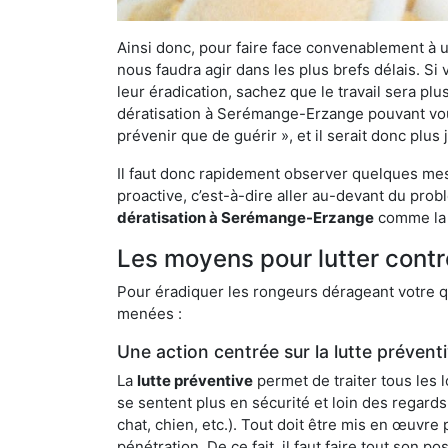
Ainsi donc, pour faire face convenablement à une
nous faudra agir dans les plus brefs délais. S
leur éradication, sachez que le travail sera p
dératisation à Serémange-Erzange pouvant vous 
prévenir que de guérir », et il serait donc plu
Il faut donc rapidement observer quelques mesu
proactive, c’est-à-dire aller au-devant du pro
dératisation à Serémange-Erzange
comme la n
Les moyens pour lutter cont
Pour éradiquer les rongeurs dérageant votre qu
menées :
Une action centrée sur la lutte prévent
La
lutte préventive
permet de traiter tous les 
se sentent plus en sécurité et loin des regards
chat, chien, etc.). Tout doit être mis en œuvr
pénétration. De ce fait, il faut faire tout son 