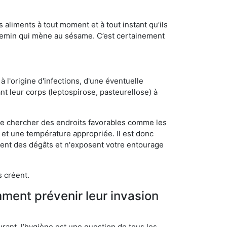
s aliments à tout moment et à tout instant qu’ils
chemin qui mène au sésame. C’est certainement
 l'origine d'infections, d'une éventuelle
t leur corps (leptospirose, pasteurellose) à
 de chercher des endroits favorables comme les
é et une température appropriée. Il est donc
ssent des dégâts et n'exposent votre entourage
s créent.
mment prévenir leur invasion
rant, l’hygiène est une question de tous les