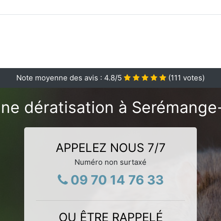
Note moyenne des avis :
4.8
/5
(
111
votes)
une dératisation à Serémange
APPELEZ NOUS 7/7
Numéro non surtaxé
09 70 14 76 33
OU ÊTRE RAPPELÉ