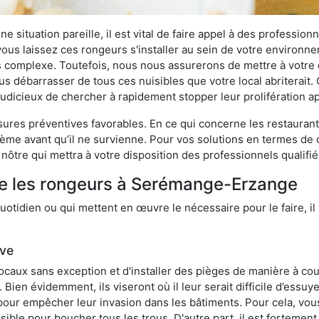
 situation pareille, il est vital de faire appel à des professionn
i vous laissez ces rongeurs s'installer au sein de votre environ
lus complexe. Toutefois, nous nous assurerons de mettre à votre
débarrasser de tous ces nuisibles que votre local abriterait. C
s judicieux de chercher à rapidement stopper leur prolifération 
res préventives favorables. En ce qui concerne les restaurants,
blème avant qu’il ne survienne. Pour vos solutions en termes de 
ôtre qui mettra à votre disposition des professionnels qualifi
re les rongeurs à Serémange-Erzange
otidien ou qui mettent en œuvre le nécessaire pour le faire, il 
ive
locaux sans exception et d'installer des pièges de manière à cou
. Bien évidemment, ils viseront où il leur serait difficile d’es
e pour empêcher leur invasion dans les bâtiments. Pour cela, v
possible pour boucher tous les trous. D'autre part, il est fortem