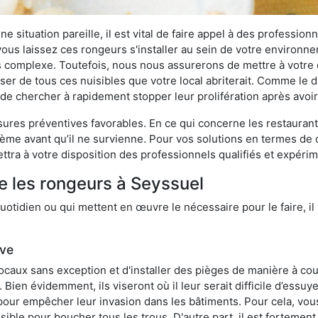
 situation pareille, il est vital de faire appel à des professionn
i vous laissez ces rongeurs s'installer au sein de votre environ
lus complexe. Toutefois, nous nous assurerons de mettre à votre
r de tous ces nuisibles que votre local abriterait. Comme le dit
ux de chercher à rapidement stopper leur prolifération après avo
res préventives favorables. En ce qui concerne les restaurants,
blème avant qu’il ne survienne. Pour vos solutions en termes de 
tra à votre disposition des professionnels qualifiés et expéri
e les rongeurs à Seyssuel
otidien ou qui mettent en œuvre le nécessaire pour le faire, il 
ive
locaux sans exception et d'installer des pièges de manière à cou
. Bien évidemment, ils viseront où il leur serait difficile d’es
e pour empêcher leur invasion dans les bâtiments. Pour cela, v
possible pour boucher tous les trous. D'autre part, il est fortem