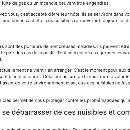
 fuite de gaz ou un incendie peuvent être engendrés.
vec vous, c’est accepté d’être leur hôte. Ils se serviront dans vo
e une bonne cachette, ces nuisibles retrouveront toujours le 
eurs sont des porteurs de nombreuses maladies. Ils peuvent être à
le pire des cas de la peste. Tout ceci est dû aux germes couvran
t.
 actuellement ne vient rien arranger. C’est le moment pour eux
ont bien meilleures. Cela leur assure de la nourriture à volont
s chasser de votre environnement avant que ces nuisibles ne fa
isibles permet de nous protéger contre les problématiques qu'il
e se débarrasser de ces nuisibles et co
aux nuisibles ne sont pas moindres. Par exemple, pour un restau