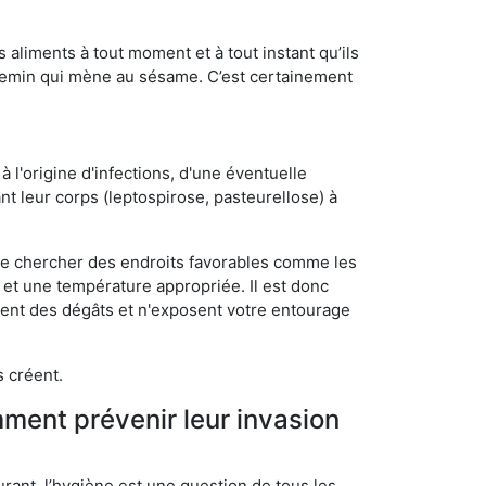
s aliments à tout moment et à tout instant qu’ils
chemin qui mène au sésame. C’est certainement
 l'origine d'infections, d'une éventuelle
t leur corps (leptospirose, pasteurellose) à
 de chercher des endroits favorables comme les
é et une température appropriée. Il est donc
ssent des dégâts et n'exposent votre entourage
s créent.
mment prévenir leur invasion
rant, l’hygiène est une question de tous les