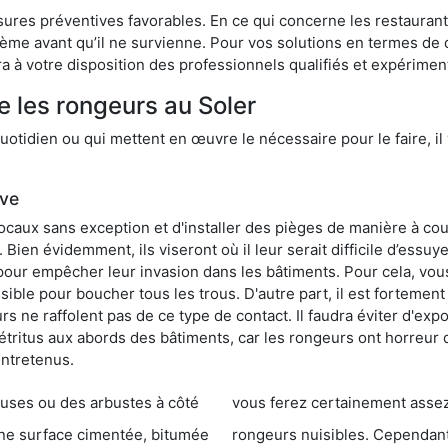
res préventives favorables. En ce qui concerne les restaurants,
blème avant qu’il ne survienne. Pour vos solutions en termes de 
a à votre disposition des professionnels qualifiés et expérime
e les rongeurs au Soler
otidien ou qui mettent en œuvre le nécessaire pour le faire, il 
ive
locaux sans exception et d'installer des pièges de manière à cou
. Bien évidemment, ils viseront où il leur serait difficile d’es
e pour empêcher leur invasion dans les bâtiments. Pour cela, v
possible pour boucher tous les trous. D'autre part, il est fortem
 ne raffolent pas de ce type de contact. Il faudra éviter d'expo
étritus aux abords des bâtiments, car les rongeurs ont horreur
entretenus.
es ou des arbustes à côté
vous ferez certainement assez de dégât
entée, bitumée
rongeurs nuisibles. Cependant, qui dit produit tox