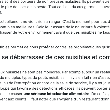
eurs sont des porteurs de nombreuses maladies. Ils peuvent être à
le pire des cas de la peste. Tout ceci est dû aux germes couvran
t.
 actuellement ne vient rien arranger. C’est le moment pour eux
ont bien meilleures. Cela leur assure de la nourriture à volont
s chasser de votre environnement avant que ces nuisibles ne fa
isibles permet de nous protéger contre les problématiques qu'il
e se débarrasser de ces nuisibles et co
aux nuisibles ne sont pas moindres. Par exemple, pour un restau
de multiples types de petits nuisibles. Il n’y a en fait rien d’ass
, ou de l’entrepôt ou encore de la salle de service, il y a toujou
eloppé qui favorise des détections efficaces. Ils peuvent porter 
les de causer
une sérieuse intoxication alimentaire
. De ce fait
rvent aux clients. Il faut noter que l’hygiène d’un restaurant d