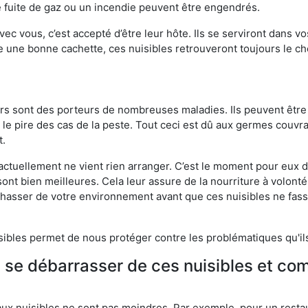
 fuite de gaz ou un incendie peuvent être engendrés.
vec vous, c’est accepté d’être leur hôte. Ils se serviront dans vo
e une bonne cachette, ces nuisibles retrouveront toujours le 
eurs sont des porteurs de nombreuses maladies. Ils peuvent être à
le pire des cas de la peste. Tout ceci est dû aux germes couvran
t.
 actuellement ne vient rien arranger. C’est le moment pour eux
ont bien meilleures. Cela leur assure de la nourriture à volont
s chasser de votre environnement avant que ces nuisibles ne fa
isibles permet de nous protéger contre les problématiques qu'il
e se débarrasser de ces nuisibles et co
aux nuisibles ne sont pas moindres. Par exemple, pour un restau