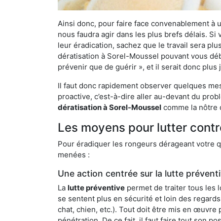
Ainsi donc, pour faire face convenablement à une
nous faudra agir dans les plus brefs délais. S
leur éradication, sachez que le travail sera p
dératisation à Sorel-Moussel pouvant vous débar
prévenir que de guérir », et il serait donc plu
Il faut donc rapidement observer quelques mesu
proactive, c’est-à-dire aller au-devant du pro
dératisation à Sorel-Moussel
comme la nôtre q
Les moyens pour lutter contr
Pour éradiquer les rongeurs dérageant votre qu
menées :
Une action centrée sur la lutte prévent
La
lutte préventive
permet de traiter tous les 
se sentent plus en sécurité et loin des regards
chat, chien, etc.). Tout doit être mis en œuvr
pénétration. De ce fait, il faut faire tout son 