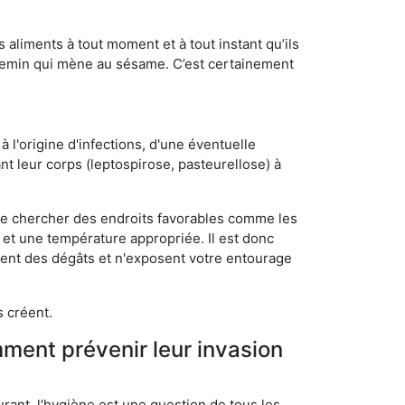
s aliments à tout moment et à tout instant qu’ils
chemin qui mène au sésame. C’est certainement
 l'origine d'infections, d'une éventuelle
t leur corps (leptospirose, pasteurellose) à
 de chercher des endroits favorables comme les
é et une température appropriée. Il est donc
ssent des dégâts et n'exposent votre entourage
s créent.
mment prévenir leur invasion
rant, l’hygiène est une question de tous les