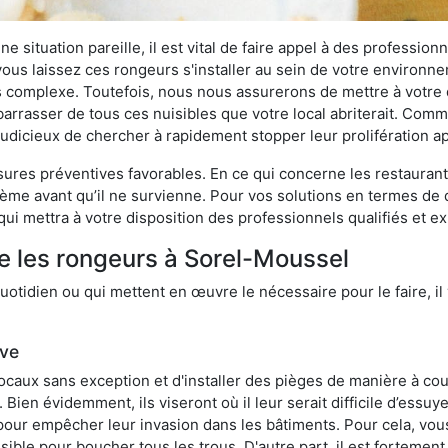
 situation pareille, il est vital de faire appel à des professionn
i vous laissez ces rongeurs s'installer au sein de votre environ
lus complexe. Toutefois, nous nous assurerons de mettre à votre
rasser de tous ces nuisibles que votre local abriterait. Comme l
s judicieux de chercher à rapidement stopper leur prolifération 
res préventives favorables. En ce qui concerne les restaurants,
blème avant qu’il ne survienne. Pour vos solutions en termes de 
ui mettra à votre disposition des professionnels qualifiés et 
e les rongeurs à Sorel-Moussel
otidien ou qui mettent en œuvre le nécessaire pour le faire, il 
ive
locaux sans exception et d'installer des pièges de manière à cou
. Bien évidemment, ils viseront où il leur serait difficile d’es
e pour empêcher leur invasion dans les bâtiments. Pour cela, v
possible pour boucher tous les trous. D'autre part, il est fortem