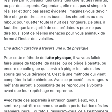
réalisée par l’utilisation des chats, des chiens, des renards,
ou par des serpents. Cependant, elle n'est pas si simple à
réaliser et donc pas assez évidente. Imaginez-vous devoir
être obligé de dresser des buses, des chouettes ou des
hiboux pour guetter toute la nuit des rongeurs. De plus, il
faut dire que la majorité de ces prédateurs pour ne pas
dire tous, sont de réelles menaces pour vous animaux de
ferme à l’instar des volailles.
Une action curative à travers une lutte physique
Pour cette méthode de
lutte physique
, il va vous falloir
faire usage de tapette, de nasse, ou de piège à palette, ou
encore de colle glue qui servira à piéger les rats et les
souris qui vous dérangent. C’est là une méthode qui vient
compléter la lutte chimique. Avec ce procédé, les rongeurs
méfiants auront la possibilité de se reproduire à volonté
avant que leur repêchage ne reprenne.
Avec l’aide des appareils à ultrason quant à eux, vous
sentirez peut-être comme une action perturbatrice dès les
premiers jours. Toutefois, rassurez-vous, cela s’estompera