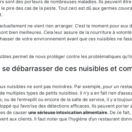
eurs sont des porteurs de nombreuses maladies. Ils peuvent être à
le pire des cas de la peste. Tout ceci est dû aux germes couvran
t.
 actuellement ne vient rien arranger. C’est le moment pour eux
ont bien meilleures. Cela leur assure de la nourriture à volont
s chasser de votre environnement avant que ces nuisibles ne fa
isibles permet de nous protéger contre les problématiques qu'il
e se débarrasser de ces nuisibles et co
aux nuisibles ne sont pas moindres. Par exemple, pour un restau
de multiples types de petits nuisibles. Il n’y a en fait rien d’ass
, ou de l’entrepôt ou encore de la salle de service, il y a toujou
eloppé qui favorise des détections efficaces. Ils peuvent porter 
les de causer
une sérieuse intoxication alimentaire
. De ce fait
rvent aux clients. Il faut noter que l’hygiène d’un restaurant d