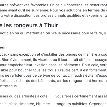
res préventives favorables. En ce qui concerne les restaurants,
blème avant qu’il ne survienne. Pour vos solutions en termes de 
à votre disposition des professionnels qualifiés et expériment
e les rongeurs à Thuir
otidien ou qui mettent en œuvre le nécessaire pour le faire, il 
ive
locaux sans exception et d'installer des pièges de manière à cou
. Bien évidemment, ils viseront où il leur serait difficile d’es
e pour empêcher leur invasion dans les bâtiments. Pour cela, v
possible pour boucher tous les trous. D'autre part, il est fortem
 ne raffolent pas de ce type de contact. Il faudra éviter d'expo
étritus aux abords des bâtiments, car les rongeurs ont horreur
entretenus.
es ou des arbustes à côté
vous ferez certainement assez de dégât
entée, bitumée
rongeurs nuisibles. Cependant, qui dit produit tox