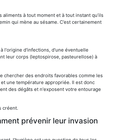
s aliments à tout moment et à tout instant qu’ils
chemin qui mène au sésame. C’est certainement
 l'origine d'infections, d'une éventuelle
t leur corps (leptospirose, pasteurellose) à
 de chercher des endroits favorables comme les
é et une température appropriée. Il est donc
ssent des dégâts et n'exposent votre entourage
s créent.
mment prévenir leur invasion
rant, l’hygiène est une question de tous les