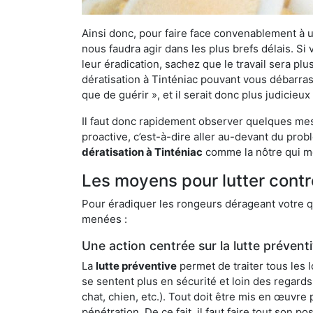
Ainsi donc, pour faire face convenablement à une
nous faudra agir dans les plus brefs délais. S
leur éradication, sachez que le travail sera p
dératisation à Tinténiac pouvant vous débarrass
que de guérir », et il serait donc plus judicie
Il faut donc rapidement observer quelques mesu
proactive, c’est-à-dire aller au-devant du pro
dératisation à Tinténiac
comme la nôtre qui me
Les moyens pour lutter contr
Pour éradiquer les rongeurs dérageant votre qu
menées :
Une action centrée sur la lutte prévent
La
lutte préventive
permet de traiter tous les 
se sentent plus en sécurité et loin des regards
chat, chien, etc.). Tout doit être mis en œuvr
pénétration. De ce fait, il faut faire tout son 