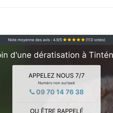
Note moyenne des avis :
4.9
/5
(
113
votes)
in d'une dératisation à Tintén
APPELEZ NOUS 7/7
Numéro non surtaxé
09 70 14 76 38
OU ÊTRE RAPPELÉ