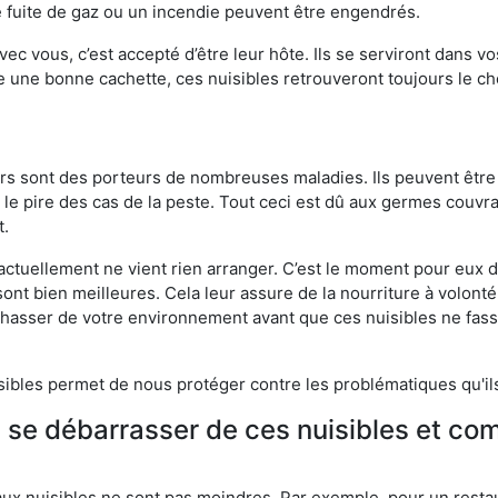
 fuite de gaz ou un incendie peuvent être engendrés.
vec vous, c’est accepté d’être leur hôte. Ils se serviront dans vo
e une bonne cachette, ces nuisibles retrouveront toujours le 
eurs sont des porteurs de nombreuses maladies. Ils peuvent être à
le pire des cas de la peste. Tout ceci est dû aux germes couvran
t.
 actuellement ne vient rien arranger. C’est le moment pour eux
ont bien meilleures. Cela leur assure de la nourriture à volont
s chasser de votre environnement avant que ces nuisibles ne fa
isibles permet de nous protéger contre les problématiques qu'il
e se débarrasser de ces nuisibles et co
aux nuisibles ne sont pas moindres. Par exemple, pour un restau