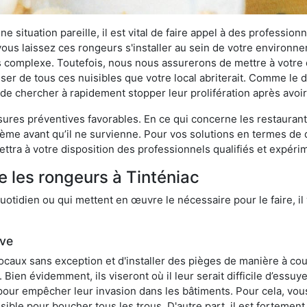
 situation pareille, il est vital de faire appel à des professionn
i vous laissez ces rongeurs s'installer au sein de votre environ
lus complexe. Toutefois, nous nous assurerons de mettre à votre
er de tous ces nuisibles que votre local abriterait. Comme le dit
ux de chercher à rapidement stopper leur prolifération après avo
res préventives favorables. En ce qui concerne les restaurants,
blème avant qu’il ne survienne. Pour vos solutions en termes de 
ttra à votre disposition des professionnels qualifiés et expér
e les rongeurs à Tinténiac
otidien ou qui mettent en œuvre le nécessaire pour le faire, il 
ive
locaux sans exception et d'installer des pièges de manière à cou
. Bien évidemment, ils viseront où il leur serait difficile d’es
e pour empêcher leur invasion dans les bâtiments. Pour cela, v
possible pour boucher tous les trous. D'autre part, il est fortem