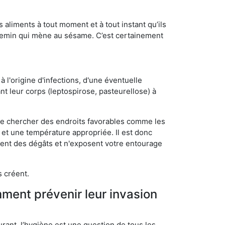
s aliments à tout moment et à tout instant qu’ils
chemin qui mène au sésame. C’est certainement
 l'origine d'infections, d'une éventuelle
t leur corps (leptospirose, pasteurellose) à
 de chercher des endroits favorables comme les
é et une température appropriée. Il est donc
ssent des dégâts et n'exposent votre entourage
s créent.
mment prévenir leur invasion
rant, l’hygiène est une question de tous les