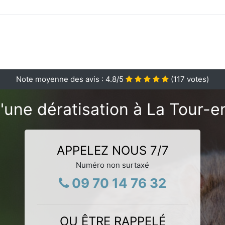
Note moyenne des avis :
4.8
/5
(
117
votes)
'une dératisation à La Tour-e
APPELEZ NOUS 7/7
Numéro non surtaxé
09 70 14 76 32
OU ÊTRE RAPPELÉ