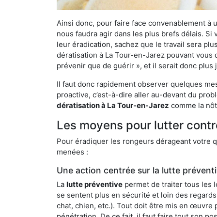
Ainsi donc, pour faire face convenablement à une
nous faudra agir dans les plus brefs délais. S
leur éradication, sachez que le travail sera p
dératisation à La Tour-en-Jarez pouvant vous dé
prévenir que de guérir », et il serait donc plu
Il faut donc rapidement observer quelques mesu
proactive, c’est-à-dire aller au-devant du pro
dératisation à La Tour-en-Jarez
comme la nôtr
Les moyens pour lutter contr
Pour éradiquer les rongeurs dérageant votre qu
menées :
Une action centrée sur la lutte prévent
La
lutte préventive
permet de traiter tous les 
se sentent plus en sécurité et loin des regards
chat, chien, etc.). Tout doit être mis en œuvr
pénétration. De ce fait, il faut faire tout son 