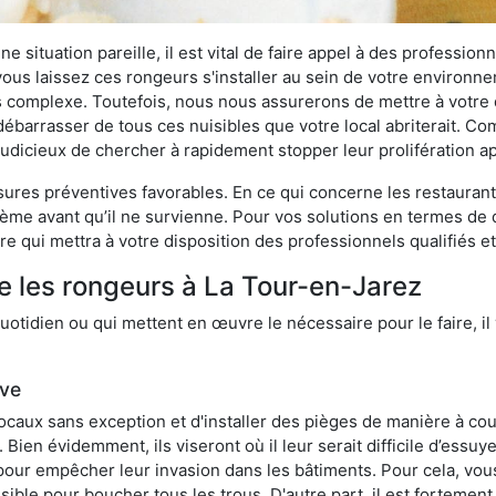
 situation pareille, il est vital de faire appel à des professionn
i vous laissez ces rongeurs s'installer au sein de votre environ
lus complexe. Toutefois, nous nous assurerons de mettre à votre
barrasser de tous ces nuisibles que votre local abriterait. Comm
s judicieux de chercher à rapidement stopper leur prolifération 
res préventives favorables. En ce qui concerne les restaurants,
blème avant qu’il ne survienne. Pour vos solutions en termes de 
e qui mettra à votre disposition des professionnels qualifiés 
e les rongeurs à La Tour-en-Jarez
otidien ou qui mettent en œuvre le nécessaire pour le faire, il 
ive
locaux sans exception et d'installer des pièges de manière à cou
. Bien évidemment, ils viseront où il leur serait difficile d’es
e pour empêcher leur invasion dans les bâtiments. Pour cela, v
possible pour boucher tous les trous. D'autre part, il est fortem