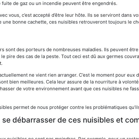
 fuite de gaz ou un incendie peuvent être engendrés.
vec vous, c’est accepté d’être leur hôte. Ils se serviront dans vo
e une bonne cachette, ces nuisibles retrouveront toujours le 
eurs sont des porteurs de nombreuses maladies. Ils peuvent être à
le pire des cas de la peste. Tout ceci est dû aux germes couvran
t.
 actuellement ne vient rien arranger. C’est le moment pour eux
ont bien meilleures. Cela leur assure de la nourriture à volont
s chasser de votre environnement avant que ces nuisibles ne fa
isibles permet de nous protéger contre les problématiques qu'il
e se débarrasser de ces nuisibles et co
aux nuisibles ne sont pas moindres. Par exemple, pour un restau