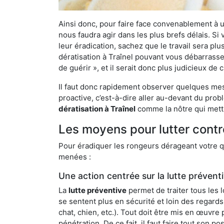
Ainsi donc, pour faire face convenablement à une
nous faudra agir dans les plus brefs délais. S
leur éradication, sachez que le travail sera p
dératisation à Traînel pouvant vous débarrasser
de guérir », et il serait donc plus judicieux d
Il faut donc rapidement observer quelques mesu
proactive, c’est-à-dire aller au-devant du pro
dératisation à Traînel
comme la nôtre qui mettr
Les moyens pour lutter contre
Pour éradiquer les rongeurs dérageant votre qu
menées :
Une action centrée sur la lutte prévent
La
lutte préventive
permet de traiter tous les 
se sentent plus en sécurité et loin des regards
chat, chien, etc.). Tout doit être mis en œuvr
pénétration. De ce fait, il faut faire tout son 