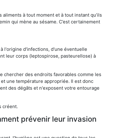
s aliments à tout moment et à tout instant qu’ils
chemin qui mène au sésame. C’est certainement
 l'origine d'infections, d'une éventuelle
t leur corps (leptospirose, pasteurellose) à
 de chercher des endroits favorables comme les
é et une température appropriée. Il est donc
ssent des dégâts et n'exposent votre entourage
s créent.
mment prévenir leur invasion
rant, l’hygiène est une question de tous les