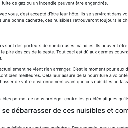
 fuite de gaz ou un incendie peuvent être engendrés.
vec vous, c’est accepté d’être leur hôte. Ils se serviront dans vo
e une bonne cachette, ces nuisibles retrouveront toujours le 
eurs sont des porteurs de nombreuses maladies. Ils peuvent être à
le pire des cas de la peste. Tout ceci est dû aux germes couvran
t.
 actuellement ne vient rien arranger. C’est le moment pour eux
ont bien meilleures. Cela leur assure de la nourriture à volont
s chasser de votre environnement avant que ces nuisibles ne fa
isibles permet de nous protéger contre les problématiques qu'il
e se débarrasser de ces nuisibles et co
aux nuisibles ne sont pas moindres. Par exemple, pour un restau