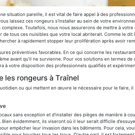
 situation pareille, il est vital de faire appel à des professionn
i vous laissez ces rongeurs s'installer au sein de votre environ
lus complexe. Toutefois, nous nous assurerons de mettre à votre
 de tous ces nuisibles que votre local abriterait. Comme le dit l
e chercher à rapidement stopper leur prolifération après avoir r
res préventives favorables. En ce qui concerne les restaurants,
blème avant qu’il ne survienne. Pour vos solutions en termes de 
a à votre disposition des professionnels qualifiés et expérime
 les rongeurs à Traînel
otidien ou qui mettent en œuvre le nécessaire pour le faire, il 
ive
locaux sans exception et d'installer des pièges de manière à cou
. Bien évidemment, ils viseront où il leur serait difficile d’es
e pour empêcher leur invasion dans les bâtiments. Pour cela, v
possible pour boucher tous les trous. D'autre part, il est fortem