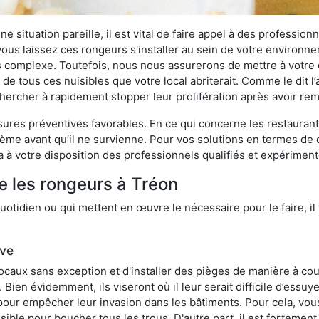
 situation pareille, il est vital de faire appel à des professionn
i vous laissez ces rongeurs s'installer au sein de votre environ
lus complexe. Toutefois, nous nous assurerons de mettre à votre
e tous ces nuisibles que votre local abriterait. Comme le dit l’
e chercher à rapidement stopper leur prolifération après avoir r
res préventives favorables. En ce qui concerne les restaurants,
blème avant qu’il ne survienne. Pour vos solutions en termes de 
 à votre disposition des professionnels qualifiés et expérimen
e les rongeurs à Tréon
otidien ou qui mettent en œuvre le nécessaire pour le faire, il 
ive
locaux sans exception et d'installer des pièges de manière à cou
. Bien évidemment, ils viseront où il leur serait difficile d’es
e pour empêcher leur invasion dans les bâtiments. Pour cela, v
possible pour boucher tous les trous. D'autre part, il est fortem