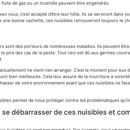
 fuite de gaz ou un incendie peuvent être engendrés.
vec vous, c’est accepté d’être leur hôte. Ils se serviront dans vo
e une bonne cachette, ces nuisibles retrouveront toujours le 
eurs sont des porteurs de nombreuses maladies. Ils peuvent être à
le pire des cas de la peste. Tout ceci est dû aux germes couvran
t.
 actuellement ne vient rien arranger. C’est le moment pour eux
ont bien meilleures. Cela leur assure de la nourriture à volont
s chasser de votre environnement avant que ces nuisibles ne fa
isibles permet de nous protéger contre les problématiques qu'il
e se débarrasser de ces nuisibles et co
aux nuisibles ne sont pas moindres. Par exemple, pour un restau