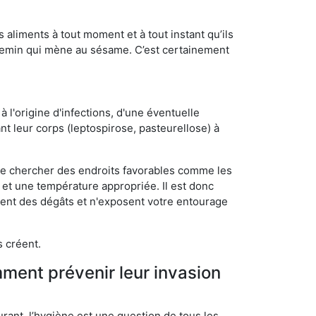
s aliments à tout moment et à tout instant qu’ils
chemin qui mène au sésame. C’est certainement
 l'origine d'infections, d'une éventuelle
t leur corps (leptospirose, pasteurellose) à
 de chercher des endroits favorables comme les
é et une température appropriée. Il est donc
ssent des dégâts et n'exposent votre entourage
s créent.
mment prévenir leur invasion
rant, l’hygiène est une question de tous les