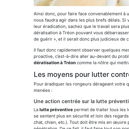
Ainsi donc, pour faire face convenablement à une
nous faudra agir dans les plus brefs délais. S
leur éradication, sachez que le travail sera p
dératisation à Tréon pouvant vous débarrasser d
de guérir », et il serait donc plus judicieux d
Il faut donc rapidement observer quelques mesu
proactive, c’est-à-dire aller au-devant du pro
dératisation à Tréon
comme la nôtre qui mettra
Les moyens pour lutter contr
Pour éradiquer les rongeurs dérageant votre qu
menées :
Une action centrée sur la lutte prévent
La
lutte préventive
permet de traiter tous les 
se sentent plus en sécurité et loin des regards
chat, chien, etc.). Tout doit être mis en œuvr
pénétration. De ce fait, il faut faire tout son 