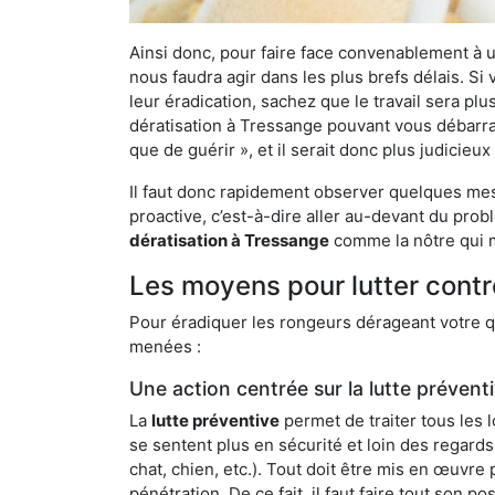
Ainsi donc, pour faire face convenablement à une
nous faudra agir dans les plus brefs délais. S
leur éradication, sachez que le travail sera p
dératisation à Tressange pouvant vous débarrass
que de guérir », et il serait donc plus judicie
Il faut donc rapidement observer quelques mesu
proactive, c’est-à-dire aller au-devant du pro
dératisation à Tressange
comme la nôtre qui m
Les moyens pour lutter contr
Pour éradiquer les rongeurs dérageant votre qu
menées :
Une action centrée sur la lutte prévent
La
lutte préventive
permet de traiter tous les 
se sentent plus en sécurité et loin des regards
chat, chien, etc.). Tout doit être mis en œuvr
pénétration. De ce fait, il faut faire tout son 