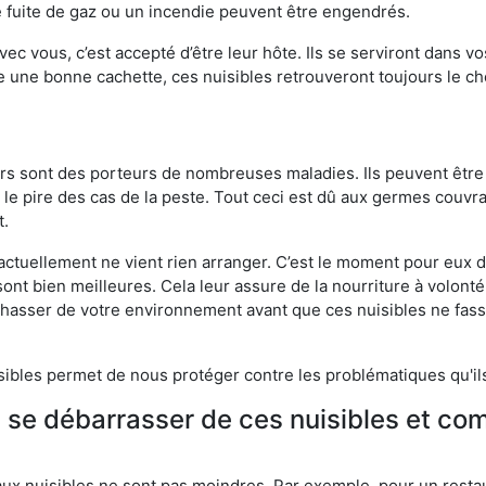
 fuite de gaz ou un incendie peuvent être engendrés.
vec vous, c’est accepté d’être leur hôte. Ils se serviront dans vo
e une bonne cachette, ces nuisibles retrouveront toujours le 
eurs sont des porteurs de nombreuses maladies. Ils peuvent être à
le pire des cas de la peste. Tout ceci est dû aux germes couvran
t.
 actuellement ne vient rien arranger. C’est le moment pour eux
ont bien meilleures. Cela leur assure de la nourriture à volont
s chasser de votre environnement avant que ces nuisibles ne fa
isibles permet de nous protéger contre les problématiques qu'il
e se débarrasser de ces nuisibles et co
aux nuisibles ne sont pas moindres. Par exemple, pour un restau