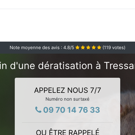
Note moyenne des avis :
4.8
/5
(
119
votes)
n d'une dératisation à Tress
APPELEZ NOUS 7/7
Numéro non surtaxé
09 70 14 76 33
OU ÊTRE RAPPELÉ