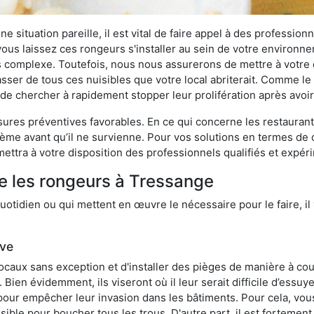
 situation pareille, il est vital de faire appel à des professionn
i vous laissez ces rongeurs s'installer au sein de votre environ
lus complexe. Toutefois, nous nous assurerons de mettre à votre
er de tous ces nuisibles que votre local abriterait. Comme le di
ux de chercher à rapidement stopper leur prolifération après avo
res préventives favorables. En ce qui concerne les restaurants,
blème avant qu’il ne survienne. Pour vos solutions en termes de 
ettra à votre disposition des professionnels qualifiés et expé
e les rongeurs à Tressange
otidien ou qui mettent en œuvre le nécessaire pour le faire, il 
ive
locaux sans exception et d'installer des pièges de manière à cou
. Bien évidemment, ils viseront où il leur serait difficile d’es
e pour empêcher leur invasion dans les bâtiments. Pour cela, v
possible pour boucher tous les trous. D'autre part, il est fortem