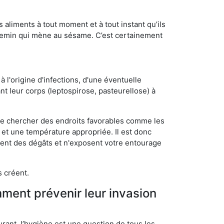
s aliments à tout moment et à tout instant qu’ils
chemin qui mène au sésame. C’est certainement
 l'origine d'infections, d'une éventuelle
t leur corps (leptospirose, pasteurellose) à
 de chercher des endroits favorables comme les
é et une température appropriée. Il est donc
ssent des dégâts et n'exposent votre entourage
s créent.
mment prévenir leur invasion
rant, l’hygiène est une question de tous les