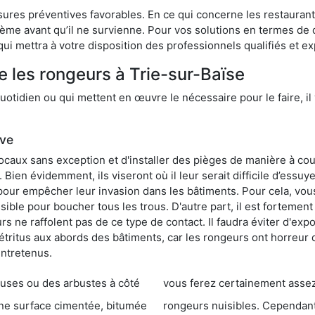
res préventives favorables. En ce qui concerne les restaurants,
blème avant qu’il ne survienne. Pour vos solutions en termes de 
ui mettra à votre disposition des professionnels qualifiés et 
e les rongeurs à Trie-sur-Baïse
otidien ou qui mettent en œuvre le nécessaire pour le faire, il 
ive
locaux sans exception et d'installer des pièges de manière à cou
. Bien évidemment, ils viseront où il leur serait difficile d’es
e pour empêcher leur invasion dans les bâtiments. Pour cela, v
possible pour boucher tous les trous. D'autre part, il est fortem
 ne raffolent pas de ce type de contact. Il faudra éviter d'expo
étritus aux abords des bâtiments, car les rongeurs ont horreur
entretenus.
es ou des arbustes à côté
vous ferez certainement assez de dégât
entée, bitumée
rongeurs nuisibles. Cependant, qui dit produit tox