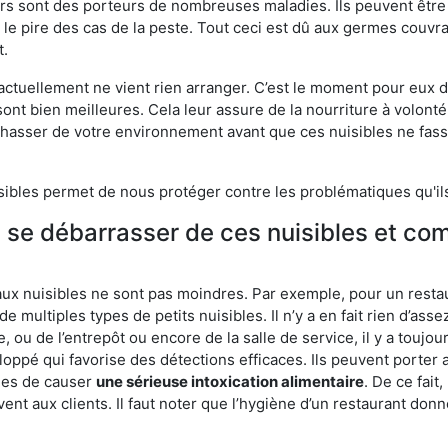
eurs sont des porteurs de nombreuses maladies. Ils peuvent être à
le pire des cas de la peste. Tout ceci est dû aux germes couvran
t.
 actuellement ne vient rien arranger. C’est le moment pour eux
ont bien meilleures. Cela leur assure de la nourriture à volont
s chasser de votre environnement avant que ces nuisibles ne fa
isibles permet de nous protéger contre les problématiques qu'il
e se débarrasser de ces nuisibles et co
aux nuisibles ne sont pas moindres. Par exemple, pour un restau
de multiples types de petits nuisibles. Il n’y a en fait rien d’ass
, ou de l’entrepôt ou encore de la salle de service, il y a toujou
eloppé qui favorise des détections efficaces. Ils peuvent porter 
les de causer
une sérieuse intoxication alimentaire
. De ce fait
rvent aux clients. Il faut noter que l’hygiène d’un restaurant d