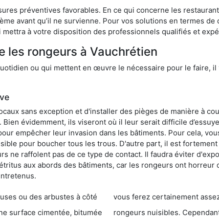
res préventives favorables. En ce qui concerne les restaurants,
blème avant qu’il ne survienne. Pour vos solutions en termes de 
mettra à votre disposition des professionnels qualifiés et exp
e les rongeurs à Vauchrétien
otidien ou qui mettent en œuvre le nécessaire pour le faire, il 
ive
locaux sans exception et d'installer des pièges de manière à cou
. Bien évidemment, ils viseront où il leur serait difficile d’es
e pour empêcher leur invasion dans les bâtiments. Pour cela, v
possible pour boucher tous les trous. D'autre part, il est fortem
 ne raffolent pas de ce type de contact. Il faudra éviter d'expo
étritus aux abords des bâtiments, car les rongeurs ont horreur
entretenus.
es ou des arbustes à côté
vous ferez certainement assez de dégât
entée, bitumée
rongeurs nuisibles. Cependant, qui dit produit tox