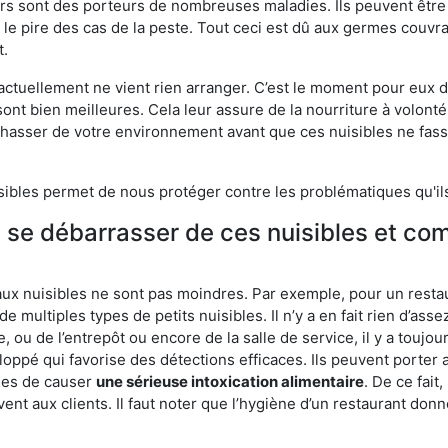
eurs sont des porteurs de nombreuses maladies. Ils peuvent être à
le pire des cas de la peste. Tout ceci est dû aux germes couvran
t.
 actuellement ne vient rien arranger. C’est le moment pour eux
ont bien meilleures. Cela leur assure de la nourriture à volont
s chasser de votre environnement avant que ces nuisibles ne fa
isibles permet de nous protéger contre les problématiques qu'il
e se débarrasser de ces nuisibles et co
aux nuisibles ne sont pas moindres. Par exemple, pour un restau
de multiples types de petits nuisibles. Il n’y a en fait rien d’ass
, ou de l’entrepôt ou encore de la salle de service, il y a toujou
eloppé qui favorise des détections efficaces. Ils peuvent porter 
les de causer
une sérieuse intoxication alimentaire
. De ce fait
rvent aux clients. Il faut noter que l’hygiène d’un restaurant d