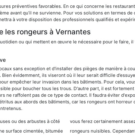
res préventives favorables. En ce qui concerne les restaurants,
blème avant qu’il ne survienne. Pour vos solutions en termes de 
ttra à votre disposition des professionnels qualifiés et expér
e les rongeurs à Vernantes
otidien ou qui mettent en œuvre le nécessaire pour le faire, il 
ive
locaux sans exception et d'installer des pièges de manière à cou
. Bien évidemment, ils viseront où il leur serait difficile d’es
e pour empêcher leur invasion dans les bâtiments. Pour cela, v
possible pour boucher tous les trous. D'autre part, il est fortem
 ne raffolent pas de ce type de contact. Il faudra éviter d'expo
étritus aux abords des bâtiments, car les rongeurs ont horreur
entretenus.
es ou des arbustes à côté
vous ferez certainement assez de dégât
entée, bitumée
rongeurs nuisibles. Cependant, qui dit produit tox