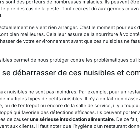
eurs sont des porteurs de nombreuses maladies. Ils peuvent être à
le pire des cas de la peste. Tout ceci est dû aux germes couvran
t.
 actuellement ne vient rien arranger. C’est le moment pour eux
ont bien meilleures. Cela leur assure de la nourriture à volont
s chasser de votre environnement avant que ces nuisibles ne fa
isibles permet de nous protéger contre les problématiques qu'il
e se débarrasser de ces nuisibles et co
aux nuisibles ne sont pas moindres. Par exemple, pour un restau
de multiples types de petits nuisibles. Il n’y a en fait rien d’ass
, ou de l’entrepôt ou encore de la salle de service, il y a toujou
eloppé qui favorise des détections efficaces. Ils peuvent porter 
les de causer
une sérieuse intoxication alimentaire
. De ce fait
rvent aux clients. Il faut noter que l’hygiène d’un restaurant d