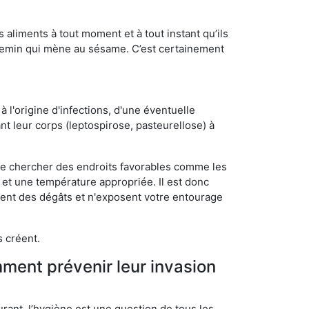
s aliments à tout moment et à tout instant qu’ils
chemin qui mène au sésame. C’est certainement
 l'origine d'infections, d'une éventuelle
t leur corps (leptospirose, pasteurellose) à
 de chercher des endroits favorables comme les
é et une température appropriée. Il est donc
ssent des dégâts et n'exposent votre entourage
s créent.
mment prévenir leur invasion
rant, l’hygiène est une question de tous les