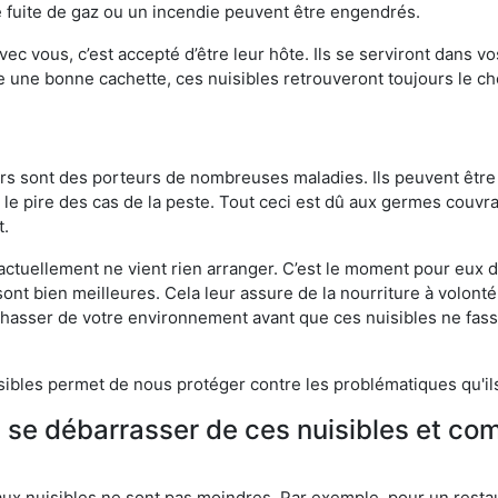
 fuite de gaz ou un incendie peuvent être engendrés.
vec vous, c’est accepté d’être leur hôte. Ils se serviront dans vo
e une bonne cachette, ces nuisibles retrouveront toujours le 
eurs sont des porteurs de nombreuses maladies. Ils peuvent être à
le pire des cas de la peste. Tout ceci est dû aux germes couvran
t.
 actuellement ne vient rien arranger. C’est le moment pour eux
ont bien meilleures. Cela leur assure de la nourriture à volont
s chasser de votre environnement avant que ces nuisibles ne fa
isibles permet de nous protéger contre les problématiques qu'il
e se débarrasser de ces nuisibles et co
aux nuisibles ne sont pas moindres. Par exemple, pour un restau