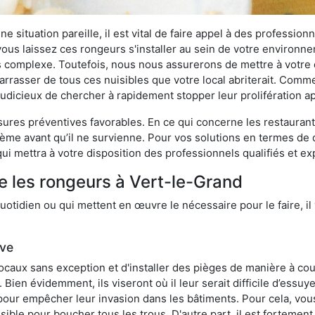
 situation pareille, il est vital de faire appel à des professionn
i vous laissez ces rongeurs s'installer au sein de votre environ
lus complexe. Toutefois, nous nous assurerons de mettre à votre
rasser de tous ces nuisibles que votre local abriterait. Comme l
s judicieux de chercher à rapidement stopper leur prolifération 
res préventives favorables. En ce qui concerne les restaurants,
blème avant qu’il ne survienne. Pour vos solutions en termes de 
i mettra à votre disposition des professionnels qualifiés et e
e les rongeurs à Vert-le-Grand
otidien ou qui mettent en œuvre le nécessaire pour le faire, il 
ive
locaux sans exception et d'installer des pièges de manière à cou
. Bien évidemment, ils viseront où il leur serait difficile d’es
e pour empêcher leur invasion dans les bâtiments. Pour cela, v
possible pour boucher tous les trous. D'autre part, il est fortem