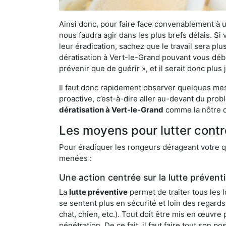
Ainsi donc, pour faire face convenablement à une
nous faudra agir dans les plus brefs délais. S
leur éradication, sachez que le travail sera p
dératisation à Vert-le-Grand pouvant vous débar
prévenir que de guérir », et il serait donc plu
Il faut donc rapidement observer quelques mesu
proactive, c’est-à-dire aller au-devant du pro
dératisation à Vert-le-Grand
comme la nôtre qu
Les moyens pour lutter contr
Pour éradiquer les rongeurs dérageant votre qu
menées :
Une action centrée sur la lutte prévent
La
lutte préventive
permet de traiter tous les 
se sentent plus en sécurité et loin des regards
chat, chien, etc.). Tout doit être mis en œuvr
pénétration. De ce fait, il faut faire tout son 