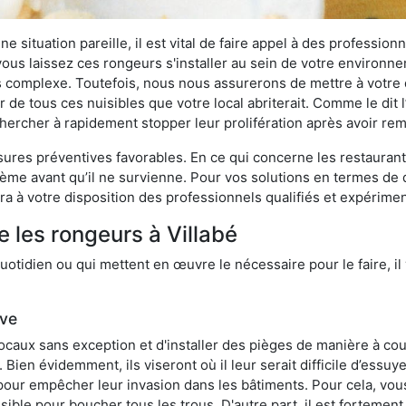
 situation pareille, il est vital de faire appel à des professionn
i vous laissez ces rongeurs s'installer au sein de votre environ
lus complexe. Toutefois, nous nous assurerons de mettre à votre
 de tous ces nuisibles que votre local abriterait. Comme le dit l
e chercher à rapidement stopper leur prolifération après avoir r
res préventives favorables. En ce qui concerne les restaurants,
blème avant qu’il ne survienne. Pour vos solutions en termes de 
a à votre disposition des professionnels qualifiés et expérime
 les rongeurs à Villabé
otidien ou qui mettent en œuvre le nécessaire pour le faire, il 
ive
locaux sans exception et d'installer des pièges de manière à cou
. Bien évidemment, ils viseront où il leur serait difficile d’es
e pour empêcher leur invasion dans les bâtiments. Pour cela, v
possible pour boucher tous les trous. D'autre part, il est fortem