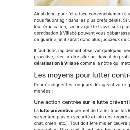
Ainsi donc, pour faire face convenablement à une
nous faudra agir dans les plus brefs délais. S
leur éradication, sachez que le travail sera p
dératisation à Villabé pouvant vous débarrasser
de guérir », et il serait donc plus judicieux d
Il faut donc rapidement observer quelques mesu
proactive, c’est-à-dire aller au-devant du pro
dératisation à Villabé
comme la nôtre qui mettr
Les moyens pour lutter contre
Pour éradiquer les rongeurs dérageant votre qu
menées :
Une action centrée sur la lutte prévent
La
lutte préventive
permet de traiter tous les 
se sentent plus en sécurité et loin des regards
chat, chien, etc.). Tout doit être mis en œuvr
pénétration. De ce fait, il faut faire tout son 