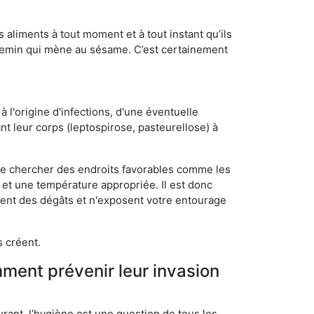
s aliments à tout moment et à tout instant qu’ils
chemin qui mène au sésame. C’est certainement
 l'origine d'infections, d'une éventuelle
t leur corps (leptospirose, pasteurellose) à
 de chercher des endroits favorables comme les
é et une température appropriée. Il est donc
ssent des dégâts et n'exposent votre entourage
s créent.
mment prévenir leur invasion
rant, l’hygiène est une question de tous les