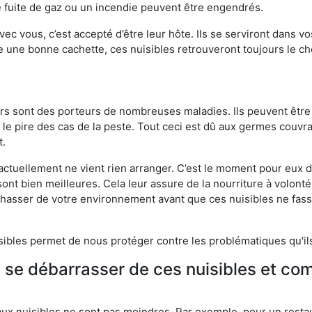
 fuite de gaz ou un incendie peuvent être engendrés.
vec vous, c’est accepté d’être leur hôte. Ils se serviront dans vo
e une bonne cachette, ces nuisibles retrouveront toujours le 
eurs sont des porteurs de nombreuses maladies. Ils peuvent être à
le pire des cas de la peste. Tout ceci est dû aux germes couvran
t.
 actuellement ne vient rien arranger. C’est le moment pour eux
ont bien meilleures. Cela leur assure de la nourriture à volont
s chasser de votre environnement avant que ces nuisibles ne fa
isibles permet de nous protéger contre les problématiques qu'il
e se débarrasser de ces nuisibles et co
aux nuisibles ne sont pas moindres. Par exemple, pour un restau