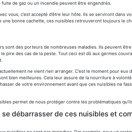
 fuite de gaz ou un incendie peuvent être engendrés.
vec vous, c’est accepté d’être leur hôte. Ils se serviront dans vo
e une bonne cachette, ces nuisibles retrouveront toujours le 
eurs sont des porteurs de nombreuses maladies. Ils peuvent être à
le pire des cas de la peste. Tout ceci est dû aux germes couvran
t.
 actuellement ne vient rien arranger. C’est le moment pour eux
ont bien meilleures. Cela leur assure de la nourriture à volont
s chasser de votre environnement avant que ces nuisibles ne fa
isibles permet de nous protéger contre les problématiques qu'il
e se débarrasser de ces nuisibles et co
aux nuisibles ne sont pas moindres. Par exemple, pour un restau