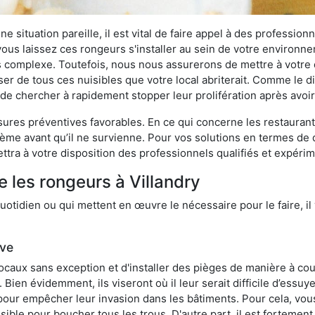
 situation pareille, il est vital de faire appel à des professionn
i vous laissez ces rongeurs s'installer au sein de votre environ
lus complexe. Toutefois, nous nous assurerons de mettre à votre
er de tous ces nuisibles que votre local abriterait. Comme le dit
ux de chercher à rapidement stopper leur prolifération après avo
res préventives favorables. En ce qui concerne les restaurants,
blème avant qu’il ne survienne. Pour vos solutions en termes de 
tra à votre disposition des professionnels qualifiés et expéri
 les rongeurs à Villandry
otidien ou qui mettent en œuvre le nécessaire pour le faire, il 
ive
locaux sans exception et d'installer des pièges de manière à cou
. Bien évidemment, ils viseront où il leur serait difficile d’es
e pour empêcher leur invasion dans les bâtiments. Pour cela, v
possible pour boucher tous les trous. D'autre part, il est fortem