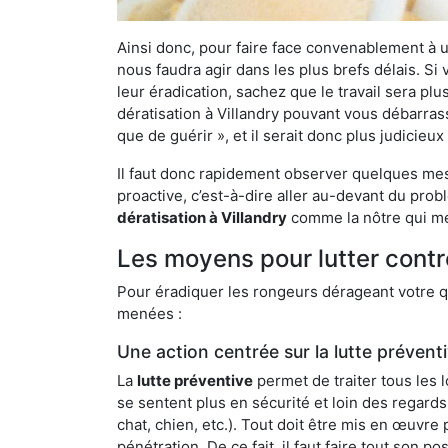
Ainsi donc, pour faire face convenablement à une
nous faudra agir dans les plus brefs délais. S
leur éradication, sachez que le travail sera p
dératisation à Villandry pouvant vous débarrass
que de guérir », et il serait donc plus judicie
Il faut donc rapidement observer quelques mesu
proactive, c’est-à-dire aller au-devant du pro
dératisation à Villandry
comme la nôtre qui met
Les moyens pour lutter contre
Pour éradiquer les rongeurs dérageant votre qu
menées :
Une action centrée sur la lutte prévent
La
lutte préventive
permet de traiter tous les 
se sentent plus en sécurité et loin des regards
chat, chien, etc.). Tout doit être mis en œuvr
pénétration. De ce fait, il faut faire tout son 