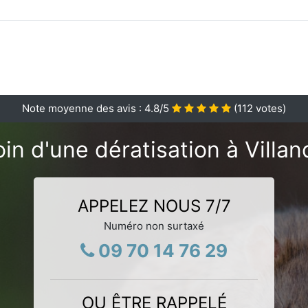
Note moyenne des avis :
4.8
/5
(
112
votes)
in d'une dératisation à Villan
APPELEZ NOUS 7/7
Numéro non surtaxé
09 70 14 76 29
OU ÊTRE RAPPELÉ