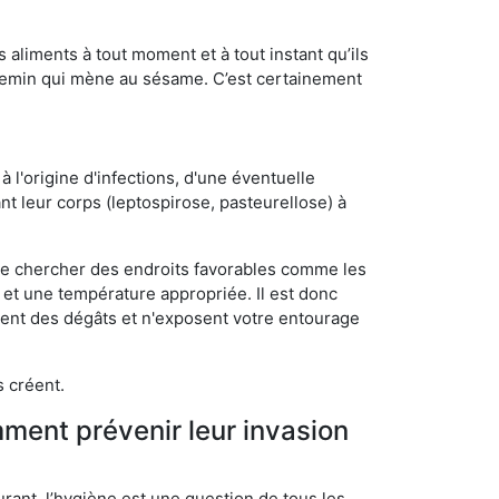
s aliments à tout moment et à tout instant qu’ils
chemin qui mène au sésame. C’est certainement
 l'origine d'infections, d'une éventuelle
t leur corps (leptospirose, pasteurellose) à
 de chercher des endroits favorables comme les
é et une température appropriée. Il est donc
ssent des dégâts et n'exposent votre entourage
s créent.
mment prévenir leur invasion
rant, l’hygiène est une question de tous les