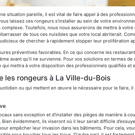
 situation pareille, il est vital de faire appel à des professionn
i vous laissez ces rongeurs s'installer au sein de votre environ
lus complexe. Toutefois, nous nous assurerons de mettre à votre
barrasser de tous ces nuisibles que votre local abriterait. Comme
s judicieux de chercher à rapidement stopper leur prolifération 
res préventives favorables. En ce qui concerne les restaurants,
blème avant qu’il ne survienne. Pour vos solutions en termes de 
qui mettra à votre disposition des professionnels qualifiés et
e les rongeurs à La Ville-du-Bois
otidien ou qui mettent en œuvre le nécessaire pour le faire, il 
ive
locaux sans exception et d'installer des pièges de manière à cou
. Bien évidemment, ils viseront où il leur serait difficile d’es
e pour empêcher leur invasion dans les bâtiments. Pour cela, v
possible pour boucher tous les trous. D'autre part, il est fortem