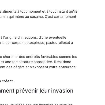
s aliments à tout moment et à tout instant qu’ils
chemin qui mène au sésame. C’est certainement
 l'origine d'infections, d'une éventuelle
t leur corps (leptospirose, pasteurellose) à
 de chercher des endroits favorables comme les
é et une température appropriée. Il est donc
ssent des dégâts et n'exposent votre entourage
s créent.
mment prévenir leur invasion
rant, l’hygiène est une question de tous les