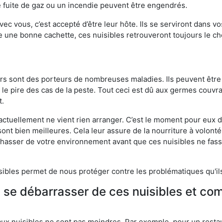
 fuite de gaz ou un incendie peuvent être engendrés.
vec vous, c’est accepté d’être leur hôte. Ils se serviront dans vo
e une bonne cachette, ces nuisibles retrouveront toujours le 
eurs sont des porteurs de nombreuses maladies. Ils peuvent être à
le pire des cas de la peste. Tout ceci est dû aux germes couvran
t.
 actuellement ne vient rien arranger. C’est le moment pour eux
ont bien meilleures. Cela leur assure de la nourriture à volont
s chasser de votre environnement avant que ces nuisibles ne fa
isibles permet de nous protéger contre les problématiques qu'il
e se débarrasser de ces nuisibles et co
aux nuisibles ne sont pas moindres. Par exemple, pour un restau