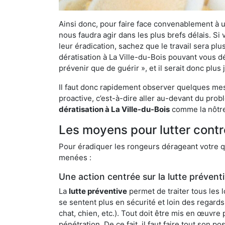
Ainsi donc, pour faire face convenablement à une
nous faudra agir dans les plus brefs délais. S
leur éradication, sachez que le travail sera p
dératisation à La Ville-du-Bois pouvant vous dé
prévenir que de guérir », et il serait donc plu
Il faut donc rapidement observer quelques mesu
proactive, c’est-à-dire aller au-devant du pro
dératisation à La Ville-du-Bois
comme la nôtre 
Les moyens pour lutter contr
Pour éradiquer les rongeurs dérageant votre qu
menées :
Une action centrée sur la lutte prévent
La
lutte préventive
permet de traiter tous les 
se sentent plus en sécurité et loin des regards
chat, chien, etc.). Tout doit être mis en œuvr
pénétration. De ce fait, il faut faire tout son 