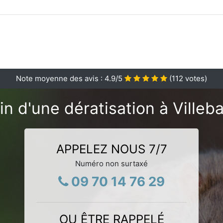
Note moyenne des avis :
4.9
/5
(
112
votes)
n d'une dératisation à Villeb
APPELEZ NOUS 7/7
Numéro non surtaxé
09 70 14 76 29
OU ÊTRE RAPPELÉ