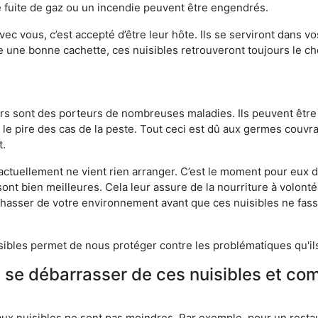
 fuite de gaz ou un incendie peuvent être engendrés.
vec vous, c’est accepté d’être leur hôte. Ils se serviront dans vo
e une bonne cachette, ces nuisibles retrouveront toujours le 
eurs sont des porteurs de nombreuses maladies. Ils peuvent être à
le pire des cas de la peste. Tout ceci est dû aux germes couvran
t.
 actuellement ne vient rien arranger. C’est le moment pour eux
ont bien meilleures. Cela leur assure de la nourriture à volont
s chasser de votre environnement avant que ces nuisibles ne fa
isibles permet de nous protéger contre les problématiques qu'il
e se débarrasser de ces nuisibles et co
aux nuisibles ne sont pas moindres. Par exemple, pour un restau