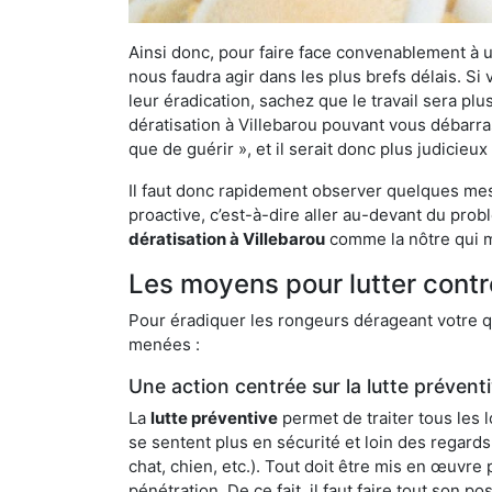
Ainsi donc, pour faire face convenablement à une
nous faudra agir dans les plus brefs délais. S
leur éradication, sachez que le travail sera p
dératisation à Villebarou pouvant vous débarras
que de guérir », et il serait donc plus judicie
Il faut donc rapidement observer quelques mesu
proactive, c’est-à-dire aller au-devant du pro
dératisation à Villebarou
comme la nôtre qui me
Les moyens pour lutter contr
Pour éradiquer les rongeurs dérageant votre qu
menées :
Une action centrée sur la lutte prévent
La
lutte préventive
permet de traiter tous les 
se sentent plus en sécurité et loin des regards
chat, chien, etc.). Tout doit être mis en œuvr
pénétration. De ce fait, il faut faire tout son 