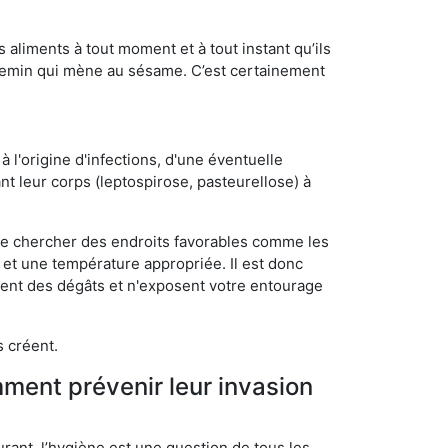
s aliments à tout moment et à tout instant qu’ils
chemin qui mène au sésame. C’est certainement
 l'origine d'infections, d'une éventuelle
t leur corps (leptospirose, pasteurellose) à
 de chercher des endroits favorables comme les
é et une température appropriée. Il est donc
ssent des dégâts et n'exposent votre entourage
s créent.
mment prévenir leur invasion
rant, l’hygiène est une question de tous les