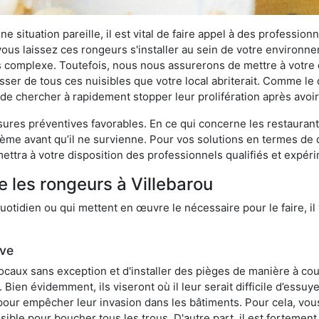
 situation pareille, il est vital de faire appel à des professionn
i vous laissez ces rongeurs s'installer au sein de votre environ
lus complexe. Toutefois, nous nous assurerons de mettre à votre
ser de tous ces nuisibles que votre local abriterait. Comme le di
ux de chercher à rapidement stopper leur prolifération après avo
res préventives favorables. En ce qui concerne les restaurants,
blème avant qu’il ne survienne. Pour vos solutions en termes de 
ttra à votre disposition des professionnels qualifiés et expér
e les rongeurs à Villebarou
otidien ou qui mettent en œuvre le nécessaire pour le faire, il 
ive
locaux sans exception et d'installer des pièges de manière à cou
. Bien évidemment, ils viseront où il leur serait difficile d’es
e pour empêcher leur invasion dans les bâtiments. Pour cela, v
possible pour boucher tous les trous. D'autre part, il est fortem