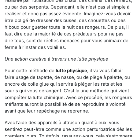
réalisée par l’utilisation des chats, des chiens, des renards,
ou par des serpents. Cependant, elle n'est pas si simple à
réaliser et donc pas assez évidente. Imaginez-vous devoir
être obligé de dresser des buses, des chouettes ou des
hiboux pour guetter toute la nuit des rongeurs. De plus, il
faut dire que la majorité de ces prédateurs pour ne pas
dire tous, sont de réelles menaces pour vous animaux de
ferme à l’instar des volailles.
Une action curative à travers une lutte physique
Pour cette méthode de
lutte physique
, il va vous falloir
faire usage de tapette, de nasse, ou de piège à palette, ou
encore de colle glue qui servira à piéger les rats et les
souris qui vous dérangent. C’est là une méthode qui vient
compléter la lutte chimique. Avec ce procédé, les rongeurs
méfiants auront la possibilité de se reproduire à volonté
avant que leur repêchage ne reprenne.
Avec l’aide des appareils à ultrason quant à eux, vous
sentirez peut-être comme une action perturbatrice dès les
premiers jours. Toutefois, rassurez-vous, cela s’estompera