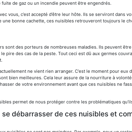
 fuite de gaz ou un incendie peuvent être engendrés.
vec vous, c’est accepté d’être leur hôte. Ils se serviront dans vo
e une bonne cachette, ces nuisibles retrouveront toujours le 
eurs sont des porteurs de nombreuses maladies. Ils peuvent être à
le pire des cas de la peste. Tout ceci est dû aux germes couvran
t.
 actuellement ne vient rien arranger. C’est le moment pour eux
ont bien meilleures. Cela leur assure de la nourriture à volont
s chasser de votre environnement avant que ces nuisibles ne fa
isibles permet de nous protéger contre les problématiques qu'il
e se débarrasser de ces nuisibles et co
aux nuisibles ne sont pas moindres. Par exemple, pour un restau