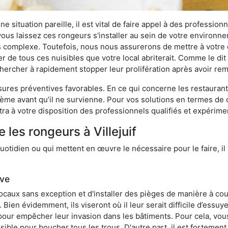
 situation pareille, il est vital de faire appel à des professionn
i vous laissez ces rongeurs s'installer au sein de votre environ
lus complexe. Toutefois, nous nous assurerons de mettre à votre
r de tous ces nuisibles que votre local abriterait. Comme le dit 
e chercher à rapidement stopper leur prolifération après avoir r
res préventives favorables. En ce qui concerne les restaurants,
blème avant qu’il ne survienne. Pour vos solutions en termes de 
ra à votre disposition des professionnels qualifiés et expérim
 les rongeurs à Villejuif
otidien ou qui mettent en œuvre le nécessaire pour le faire, il 
ive
locaux sans exception et d'installer des pièges de manière à cou
. Bien évidemment, ils viseront où il leur serait difficile d’es
e pour empêcher leur invasion dans les bâtiments. Pour cela, v
possible pour boucher tous les trous. D'autre part, il est fortem