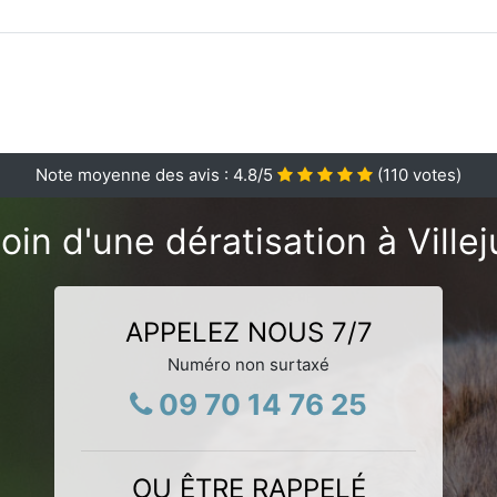
Note moyenne des avis :
4.8
/5
(
110
votes)
oin d'une dératisation à Villeju
APPELEZ NOUS 7/7
Numéro non surtaxé
09 70 14 76 25
OU ÊTRE RAPPELÉ