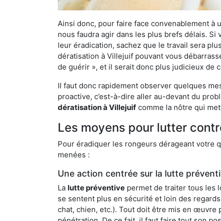
Ainsi donc, pour faire face convenablement à une
nous faudra agir dans les plus brefs délais. S
leur éradication, sachez que le travail sera p
dératisation à Villejuif pouvant vous débarrasse
de guérir », et il serait donc plus judicieux d
Il faut donc rapidement observer quelques mesu
proactive, c’est-à-dire aller au-devant du pro
dératisation à Villejuif
comme la nôtre qui mett
Les moyens pour lutter contre
Pour éradiquer les rongeurs dérageant votre qu
menées :
Une action centrée sur la lutte prévent
La
lutte préventive
permet de traiter tous les 
se sentent plus en sécurité et loin des regards
chat, chien, etc.). Tout doit être mis en œuvr
pénétration. De ce fait, il faut faire tout son 