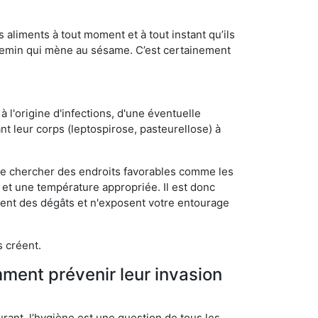
s aliments à tout moment et à tout instant qu’ils
chemin qui mène au sésame. C’est certainement
 l'origine d'infections, d'une éventuelle
t leur corps (leptospirose, pasteurellose) à
 de chercher des endroits favorables comme les
é et une température appropriée. Il est donc
ssent des dégâts et n'exposent votre entourage
s créent.
mment prévenir leur invasion
rant, l’hygiène est une question de tous les