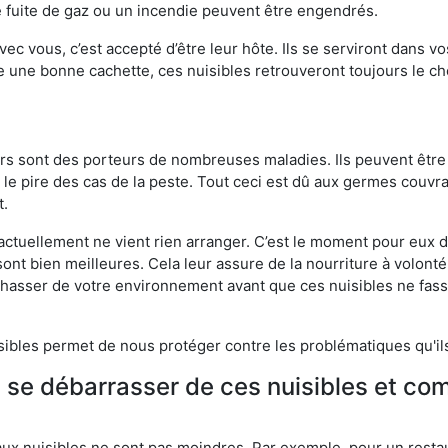
 fuite de gaz ou un incendie peuvent être engendrés.
vec vous, c’est accepté d’être leur hôte. Ils se serviront dans vo
e une bonne cachette, ces nuisibles retrouveront toujours le 
eurs sont des porteurs de nombreuses maladies. Ils peuvent être à
le pire des cas de la peste. Tout ceci est dû aux germes couvran
t.
 actuellement ne vient rien arranger. C’est le moment pour eux
ont bien meilleures. Cela leur assure de la nourriture à volont
s chasser de votre environnement avant que ces nuisibles ne fa
isibles permet de nous protéger contre les problématiques qu'il
e se débarrasser de ces nuisibles et co
aux nuisibles ne sont pas moindres. Par exemple, pour un restau