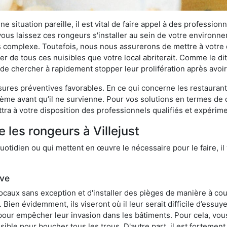
 situation pareille, il est vital de faire appel à des professionn
i vous laissez ces rongeurs s'installer au sein de votre environ
lus complexe. Toutefois, nous nous assurerons de mettre à votre
r de tous ces nuisibles que votre local abriterait. Comme le dit 
ux de chercher à rapidement stopper leur prolifération après avo
res préventives favorables. En ce qui concerne les restaurants,
blème avant qu’il ne survienne. Pour vos solutions en termes de 
ra à votre disposition des professionnels qualifiés et expérim
 les rongeurs à Villejust
otidien ou qui mettent en œuvre le nécessaire pour le faire, il 
ive
locaux sans exception et d'installer des pièges de manière à cou
. Bien évidemment, ils viseront où il leur serait difficile d’es
e pour empêcher leur invasion dans les bâtiments. Pour cela, v
possible pour boucher tous les trous. D'autre part, il est fortem