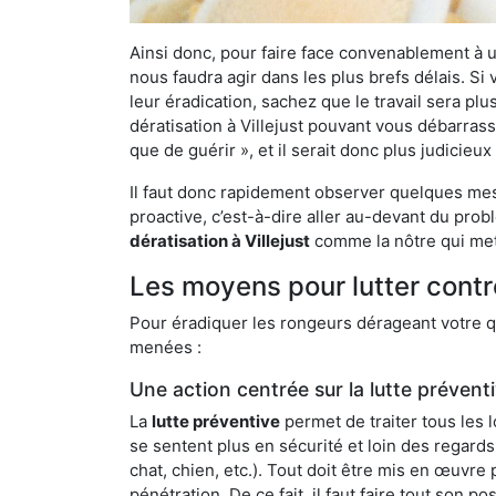
Ainsi donc, pour faire face convenablement à une
nous faudra agir dans les plus brefs délais. S
leur éradication, sachez que le travail sera p
dératisation à Villejust pouvant vous débarrasse
que de guérir », et il serait donc plus judicie
Il faut donc rapidement observer quelques mesu
proactive, c’est-à-dire aller au-devant du pro
dératisation à Villejust
comme la nôtre qui mett
Les moyens pour lutter contre
Pour éradiquer les rongeurs dérageant votre qu
menées :
Une action centrée sur la lutte prévent
La
lutte préventive
permet de traiter tous les 
se sentent plus en sécurité et loin des regards
chat, chien, etc.). Tout doit être mis en œuvr
pénétration. De ce fait, il faut faire tout son 