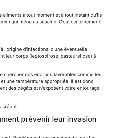
s aliments à tout moment et à tout instant qu’ils
chemin qui mène au sésame. C’est certainement
 l'origine d'infections, d'une éventuelle
t leur corps (leptospirose, pasteurellose) à
 de chercher des endroits favorables comme les
é et une température appropriée. Il est donc
ssent des dégâts et n'exposent votre entourage
s créent.
mment prévenir leur invasion
rant, l’hygiène est une question de tous les