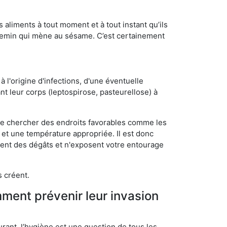
s aliments à tout moment et à tout instant qu’ils
chemin qui mène au sésame. C’est certainement
 l'origine d'infections, d'une éventuelle
t leur corps (leptospirose, pasteurellose) à
 de chercher des endroits favorables comme les
é et une température appropriée. Il est donc
ssent des dégâts et n'exposent votre entourage
s créent.
mment prévenir leur invasion
rant, l’hygiène est une question de tous les