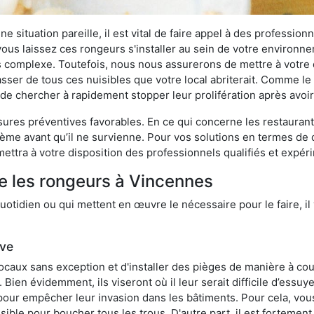
 situation pareille, il est vital de faire appel à des professionn
i vous laissez ces rongeurs s'installer au sein de votre environ
lus complexe. Toutefois, nous nous assurerons de mettre à votre
er de tous ces nuisibles que votre local abriterait. Comme le di
ux de chercher à rapidement stopper leur prolifération après avo
res préventives favorables. En ce qui concerne les restaurants,
blème avant qu’il ne survienne. Pour vos solutions en termes de 
ettra à votre disposition des professionnels qualifiés et expé
e les rongeurs à Vincennes
otidien ou qui mettent en œuvre le nécessaire pour le faire, il 
ive
locaux sans exception et d'installer des pièges de manière à cou
. Bien évidemment, ils viseront où il leur serait difficile d’es
e pour empêcher leur invasion dans les bâtiments. Pour cela, v
possible pour boucher tous les trous. D'autre part, il est fortem