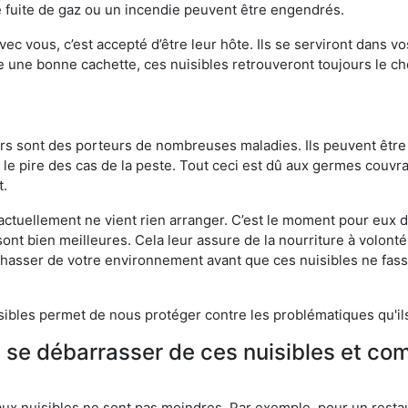
 fuite de gaz ou un incendie peuvent être engendrés.
vec vous, c’est accepté d’être leur hôte. Ils se serviront dans vo
e une bonne cachette, ces nuisibles retrouveront toujours le 
eurs sont des porteurs de nombreuses maladies. Ils peuvent être à
le pire des cas de la peste. Tout ceci est dû aux germes couvran
t.
 actuellement ne vient rien arranger. C’est le moment pour eux
ont bien meilleures. Cela leur assure de la nourriture à volont
s chasser de votre environnement avant que ces nuisibles ne fa
isibles permet de nous protéger contre les problématiques qu'il
e se débarrasser de ces nuisibles et co
aux nuisibles ne sont pas moindres. Par exemple, pour un restau