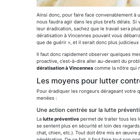
Ainsi donc, pour faire face convenablement à une
nous faudra agir dans les plus brefs délais. S
leur éradication, sachez que le travail sera p
dératisation à Vincennes pouvant vous débarrass
que de guérir », et il serait donc plus judicie
Il faut donc rapidement observer quelques mesu
proactive, c’est-à-dire aller au-devant du pro
dératisation à Vincennes
comme la nôtre qui m
Les moyens pour lutter contr
Pour éradiquer les rongeurs dérageant votre qu
menées :
Une action centrée sur la lutte prévent
La
lutte préventive
permet de traiter tous les 
se sentent plus en sécurité et loin des regards
chat, chien, etc.). Tout doit être mis en œuvr
pénétration. De ce fait, il faut faire tout son 