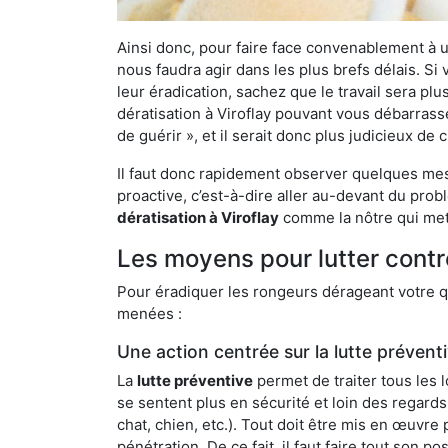
Ainsi donc, pour faire face convenablement à une
nous faudra agir dans les plus brefs délais. S
leur éradication, sachez que le travail sera p
dératisation à Viroflay pouvant vous débarrasse
de guérir », et il serait donc plus judicieux d
Il faut donc rapidement observer quelques mesu
proactive, c’est-à-dire aller au-devant du pro
dératisation à Viroflay
comme la nôtre qui mett
Les moyens pour lutter contre
Pour éradiquer les rongeurs dérageant votre qu
menées :
Une action centrée sur la lutte prévent
La
lutte préventive
permet de traiter tous les 
se sentent plus en sécurité et loin des regards
chat, chien, etc.). Tout doit être mis en œuvr
pénétration. De ce fait, il faut faire tout son 