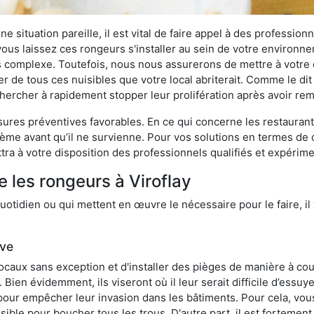
 situation pareille, il est vital de faire appel à des professionn
i vous laissez ces rongeurs s'installer au sein de votre environ
lus complexe. Toutefois, nous nous assurerons de mettre à votre
r de tous ces nuisibles que votre local abriterait. Comme le dit 
e chercher à rapidement stopper leur prolifération après avoir r
res préventives favorables. En ce qui concerne les restaurants,
blème avant qu’il ne survienne. Pour vos solutions en termes de 
ra à votre disposition des professionnels qualifiés et expérim
 les rongeurs à Viroflay
otidien ou qui mettent en œuvre le nécessaire pour le faire, il 
ive
locaux sans exception et d'installer des pièges de manière à cou
. Bien évidemment, ils viseront où il leur serait difficile d’es
e pour empêcher leur invasion dans les bâtiments. Pour cela, v
possible pour boucher tous les trous. D'autre part, il est fortem