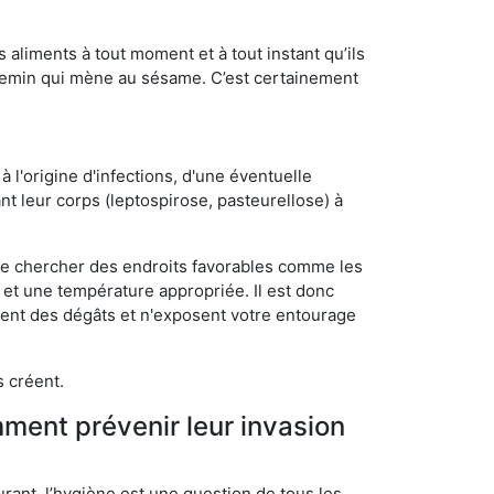
s aliments à tout moment et à tout instant qu’ils
chemin qui mène au sésame. C’est certainement
 l'origine d'infections, d'une éventuelle
t leur corps (leptospirose, pasteurellose) à
 de chercher des endroits favorables comme les
é et une température appropriée. Il est donc
ssent des dégâts et n'exposent votre entourage
s créent.
mment prévenir leur invasion
rant, l’hygiène est une question de tous les