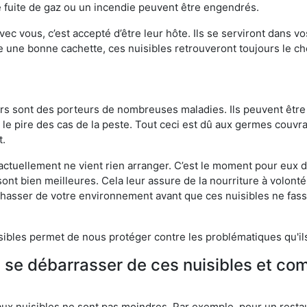
 fuite de gaz ou un incendie peuvent être engendrés.
vec vous, c’est accepté d’être leur hôte. Ils se serviront dans vo
e une bonne cachette, ces nuisibles retrouveront toujours le 
eurs sont des porteurs de nombreuses maladies. Ils peuvent être à
le pire des cas de la peste. Tout ceci est dû aux germes couvran
t.
 actuellement ne vient rien arranger. C’est le moment pour eux
ont bien meilleures. Cela leur assure de la nourriture à volont
s chasser de votre environnement avant que ces nuisibles ne fa
isibles permet de nous protéger contre les problématiques qu'il
e se débarrasser de ces nuisibles et co
aux nuisibles ne sont pas moindres. Par exemple, pour un restau