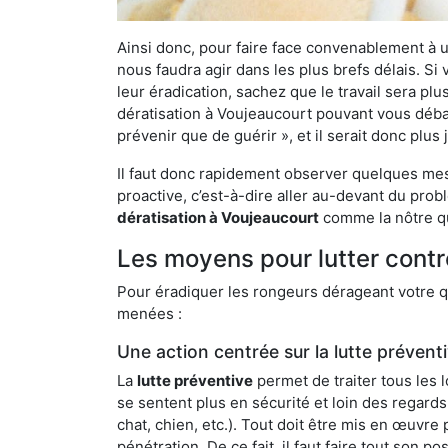
Ainsi donc, pour faire face convenablement à une
nous faudra agir dans les plus brefs délais. S
leur éradication, sachez que le travail sera p
dératisation à Voujeaucourt pouvant vous débarr
prévenir que de guérir », et il serait donc plu
Il faut donc rapidement observer quelques mesu
proactive, c’est-à-dire aller au-devant du pro
dératisation à Voujeaucourt
comme la nôtre qu
Les moyens pour lutter contr
Pour éradiquer les rongeurs dérageant votre qu
menées :
Une action centrée sur la lutte prévent
La
lutte préventive
permet de traiter tous les 
se sentent plus en sécurité et loin des regards
chat, chien, etc.). Tout doit être mis en œuvr
pénétration. De ce fait, il faut faire tout son 