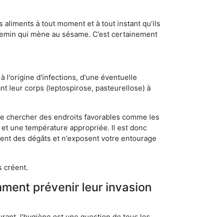
s aliments à tout moment et à tout instant qu’ils
chemin qui mène au sésame. C’est certainement
 l'origine d'infections, d'une éventuelle
t leur corps (leptospirose, pasteurellose) à
 de chercher des endroits favorables comme les
é et une température appropriée. Il est donc
ssent des dégâts et n'exposent votre entourage
s créent.
mment prévenir leur invasion
rant, l’hygiène est une question de tous les