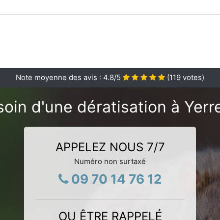
Note moyenne des avis :
4.8
/5
(
119
votes)
oin d'une dératisation à Yerr
APPELEZ NOUS 7/7
Numéro non surtaxé
09 70 14 76 12
OU ÊTRE RAPPELÉ