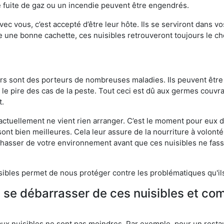
 fuite de gaz ou un incendie peuvent être engendrés.
vec vous, c’est accepté d’être leur hôte. Ils se serviront dans vo
e une bonne cachette, ces nuisibles retrouveront toujours le 
eurs sont des porteurs de nombreuses maladies. Ils peuvent être à
le pire des cas de la peste. Tout ceci est dû aux germes couvran
t.
 actuellement ne vient rien arranger. C’est le moment pour eux
ont bien meilleures. Cela leur assure de la nourriture à volont
s chasser de votre environnement avant que ces nuisibles ne fa
isibles permet de nous protéger contre les problématiques qu'il
e se débarrasser de ces nuisibles et co
aux nuisibles ne sont pas moindres. Par exemple, pour un restau