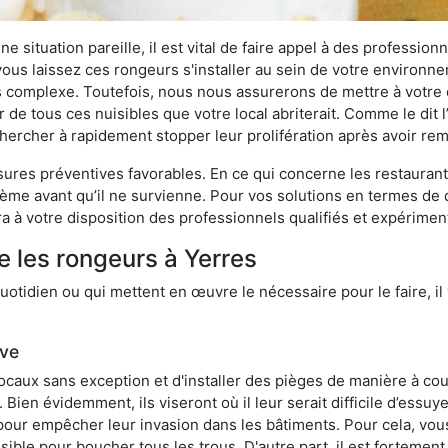
 situation pareille, il est vital de faire appel à des professionn
i vous laissez ces rongeurs s'installer au sein de votre environ
lus complexe. Toutefois, nous nous assurerons de mettre à votre
de tous ces nuisibles que votre local abriterait. Comme le dit l
e chercher à rapidement stopper leur prolifération après avoir r
res préventives favorables. En ce qui concerne les restaurants,
blème avant qu’il ne survienne. Pour vos solutions en termes de 
a à votre disposition des professionnels qualifiés et expérime
e les rongeurs à Yerres
otidien ou qui mettent en œuvre le nécessaire pour le faire, il 
ive
locaux sans exception et d'installer des pièges de manière à cou
. Bien évidemment, ils viseront où il leur serait difficile d’es
e pour empêcher leur invasion dans les bâtiments. Pour cela, v
possible pour boucher tous les trous. D'autre part, il est fortem