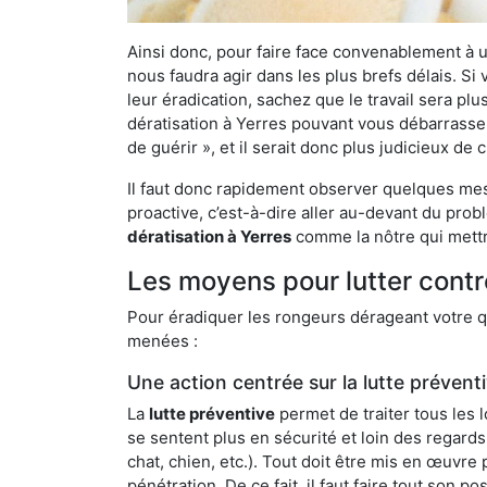
Ainsi donc, pour faire face convenablement à une
nous faudra agir dans les plus brefs délais. S
leur éradication, sachez que le travail sera p
dératisation à Yerres pouvant vous débarrasser 
de guérir », et il serait donc plus judicieux d
Il faut donc rapidement observer quelques mesu
proactive, c’est-à-dire aller au-devant du pro
dératisation à Yerres
comme la nôtre qui mettr
Les moyens pour lutter contr
Pour éradiquer les rongeurs dérageant votre qu
menées :
Une action centrée sur la lutte prévent
La
lutte préventive
permet de traiter tous les 
se sentent plus en sécurité et loin des regards
chat, chien, etc.). Tout doit être mis en œuvr
pénétration. De ce fait, il faut faire tout son 