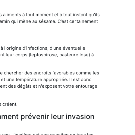
s aliments à tout moment et à tout instant qu’ils
chemin qui mène au sésame. C’est certainement
 l'origine d'infections, d'une éventuelle
t leur corps (leptospirose, pasteurellose) à
 de chercher des endroits favorables comme les
é et une température appropriée. Il est donc
ssent des dégâts et n'exposent votre entourage
s créent.
mment prévenir leur invasion
rant, l’hygiène est une question de tous les