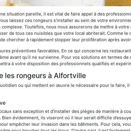
 situation pareille, il est vital de faire appel à des professionn
i vous laissez ces rongeurs s'installer au sein de votre environ
lus complexe. Toutefois, nous nous assurerons de mettre à votre
ser de tous ces nuisibles que votre local abriterait. Comme le di
ux de chercher à rapidement stopper leur prolifération après avo
res préventives favorables. En ce qui concerne les restaurants,
blème avant qu’il ne survienne. Pour vos solutions en termes de 
ttra à votre disposition des professionnels qualifiés et expér
 les rongeurs à Alfortville
otidien ou qui mettent en œuvre le nécessaire pour le faire, il 
ive
locaux sans exception et d'installer des pièges de manière à cou
. Bien évidemment, ils viseront où il leur serait difficile d’es
e pour empêcher leur invasion dans les bâtiments. Pour cela, v
possible pour boucher tous les trous. D'autre part, il est fortem