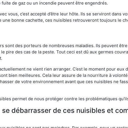
 fuite de gaz ou un incendie peuvent être engendrés.
vec vous, c’est accepté d’être leur hôte. Ils se serviront dans vo
e une bonne cachette, ces nuisibles retrouveront toujours le 
eurs sont des porteurs de nombreuses maladies. Ils peuvent être à
le pire des cas de la peste. Tout ceci est dû aux germes couvran
t.
 actuellement ne vient rien arranger. C’est le moment pour eux
ont bien meilleures. Cela leur assure de la nourriture à volont
s chasser de votre environnement avant que ces nuisibles ne fa
isibles permet de nous protéger contre les problématiques qu'il
e se débarrasser de ces nuisibles et co
aux nuisibles ne sont pas moindres. Par exemple, pour un restau