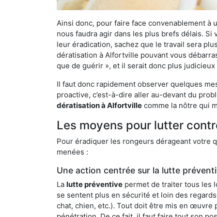
Ainsi donc, pour faire face convenablement à une
nous faudra agir dans les plus brefs délais. S
leur éradication, sachez que le travail sera p
dératisation à Alfortville pouvant vous débarras
que de guérir », et il serait donc plus judicie
Il faut donc rapidement observer quelques mesu
proactive, c’est-à-dire aller au-devant du pro
dératisation à Alfortville
comme la nôtre qui me
Les moyens pour lutter contre
Pour éradiquer les rongeurs dérageant votre qu
menées :
Une action centrée sur la lutte prévent
La
lutte préventive
permet de traiter tous les 
se sentent plus en sécurité et loin des regards
chat, chien, etc.). Tout doit être mis en œuvr
pénétration. De ce fait, il faut faire tout son 