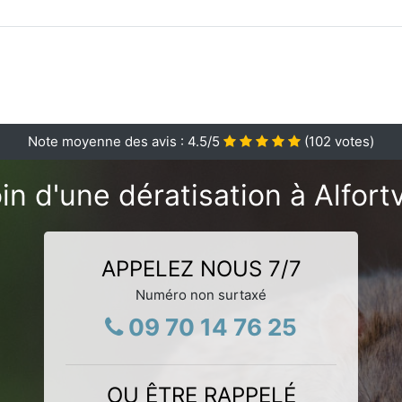
Note moyenne des avis :
4.5
/5
(
102
votes)
n d'une dératisation à Alfortv
APPELEZ NOUS 7/7
Numéro non surtaxé
09 70 14 76 25
OU ÊTRE RAPPELÉ