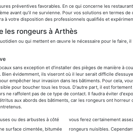
res préventives favorables. En ce qui concerne les restaurants,
blème avant qu’il ne survienne. Pour vos solutions en termes de 
a à votre disposition des professionnels qualifiés et expérime
e les rongeurs à Arthès
otidien ou qui mettent en œuvre le nécessaire pour le faire, il 
ive
locaux sans exception et d'installer des pièges de manière à cou
. Bien évidemment, ils viseront où il leur serait difficile d’es
e pour empêcher leur invasion dans les bâtiments. Pour cela, v
possible pour boucher tous les trous. D'autre part, il est fortem
 ne raffolent pas de ce type de contact. Il faudra éviter d'expo
étritus aux abords des bâtiments, car les rongeurs ont horreur
entretenus.
es ou des arbustes à côté
vous ferez certainement assez de dégât
entée, bitumée
rongeurs nuisibles. Cependant, qui dit produit tox