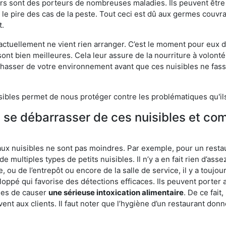
eurs sont des porteurs de nombreuses maladies. Ils peuvent être à
le pire des cas de la peste. Tout ceci est dû aux germes couvran
t.
 actuellement ne vient rien arranger. C’est le moment pour eux
ont bien meilleures. Cela leur assure de la nourriture à volont
s chasser de votre environnement avant que ces nuisibles ne fa
isibles permet de nous protéger contre les problématiques qu'il
e se débarrasser de ces nuisibles et co
aux nuisibles ne sont pas moindres. Par exemple, pour un restau
de multiples types de petits nuisibles. Il n’y a en fait rien d’ass
, ou de l’entrepôt ou encore de la salle de service, il y a toujou
eloppé qui favorise des détections efficaces. Ils peuvent porter 
les de causer
une sérieuse intoxication alimentaire
. De ce fait
rvent aux clients. Il faut noter que l’hygiène d’un restaurant d