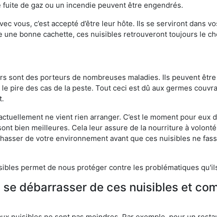
 fuite de gaz ou un incendie peuvent être engendrés.
vec vous, c’est accepté d’être leur hôte. Ils se serviront dans vo
e une bonne cachette, ces nuisibles retrouveront toujours le 
eurs sont des porteurs de nombreuses maladies. Ils peuvent être à
le pire des cas de la peste. Tout ceci est dû aux germes couvran
t.
 actuellement ne vient rien arranger. C’est le moment pour eux
ont bien meilleures. Cela leur assure de la nourriture à volont
s chasser de votre environnement avant que ces nuisibles ne fa
isibles permet de nous protéger contre les problématiques qu'il
e se débarrasser de ces nuisibles et co
aux nuisibles ne sont pas moindres. Par exemple, pour un restau