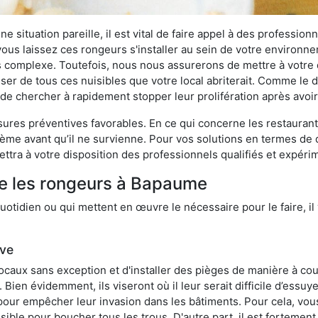
 situation pareille, il est vital de faire appel à des professionn
i vous laissez ces rongeurs s'installer au sein de votre environ
lus complexe. Toutefois, nous nous assurerons de mettre à votre
 de tous ces nuisibles que votre local abriterait. Comme le dit
ux de chercher à rapidement stopper leur prolifération après avo
res préventives favorables. En ce qui concerne les restaurants,
blème avant qu’il ne survienne. Pour vos solutions en termes de 
ttra à votre disposition des professionnels qualifiés et expér
re les rongeurs à Bapaume
otidien ou qui mettent en œuvre le nécessaire pour le faire, il 
ive
locaux sans exception et d'installer des pièges de manière à cou
. Bien évidemment, ils viseront où il leur serait difficile d’es
e pour empêcher leur invasion dans les bâtiments. Pour cela, v
possible pour boucher tous les trous. D'autre part, il est fortem