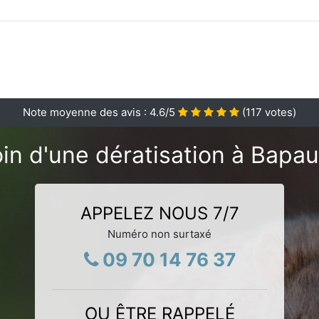
Note moyenne des avis :
4.6
/5
(
117
votes)
in d'une dératisation à Bapa
APPELEZ NOUS 7/7
Numéro non surtaxé
09 70 14 76 37
OU ÊTRE RAPPELÉ