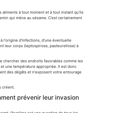
s aliments à tout moment et à tout instant qu’ils
chemin qui mène au sésame. C’est certainement
 l'origine d'infections, d'une éventuelle
t leur corps (leptospirose, pasteurellose) à
 de chercher des endroits favorables comme les
é et une température appropriée. Il est donc
ssent des dégâts et n'exposent votre entourage
s créent.
mment prévenir leur invasion
rant, l’hygiène est une question de tous les