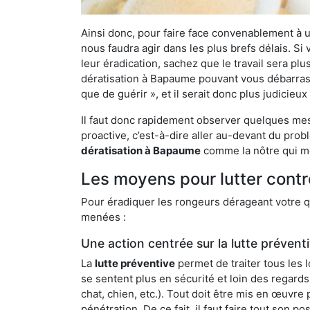
Ainsi donc, pour faire face convenablement à une
nous faudra agir dans les plus brefs délais. S
leur éradication, sachez que le travail sera p
dératisation à Bapaume pouvant vous débarrasser
que de guérir », et il serait donc plus judicie
Il faut donc rapidement observer quelques mesu
proactive, c’est-à-dire aller au-devant du pro
dératisation à Bapaume
comme la nôtre qui me
Les moyens pour lutter cont
Pour éradiquer les rongeurs dérageant votre qu
menées :
Une action centrée sur la lutte prévent
La
lutte préventive
permet de traiter tous les 
se sentent plus en sécurité et loin des regards
chat, chien, etc.). Tout doit être mis en œuvr
pénétration. De ce fait, il faut faire tout son 