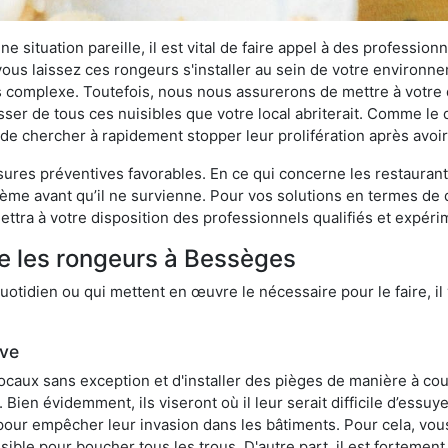
 situation pareille, il est vital de faire appel à des professionn
i vous laissez ces rongeurs s'installer au sein de votre environ
lus complexe. Toutefois, nous nous assurerons de mettre à votre
r de tous ces nuisibles que votre local abriterait. Comme le di
ux de chercher à rapidement stopper leur prolifération après avo
res préventives favorables. En ce qui concerne les restaurants,
blème avant qu’il ne survienne. Pour vos solutions en termes de 
ttra à votre disposition des professionnels qualifiés et expér
re les rongeurs à Bessèges
otidien ou qui mettent en œuvre le nécessaire pour le faire, il 
ive
locaux sans exception et d'installer des pièges de manière à cou
. Bien évidemment, ils viseront où il leur serait difficile d’es
e pour empêcher leur invasion dans les bâtiments. Pour cela, v
possible pour boucher tous les trous. D'autre part, il est fortem