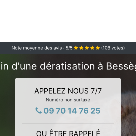
Note moyenne des avis :
5
/5
(
108
votes)
in d'une dératisation à Bessè
APPELEZ NOUS 7/7
Numéro non surtaxé
09 70 14 76 25
OU ÊTRE RAPPELÉ