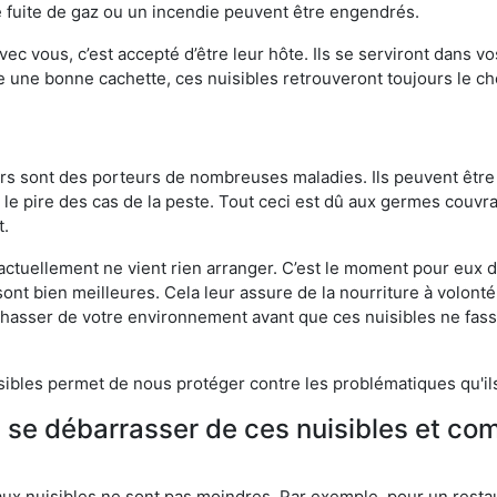
 fuite de gaz ou un incendie peuvent être engendrés.
vec vous, c’est accepté d’être leur hôte. Ils se serviront dans vo
e une bonne cachette, ces nuisibles retrouveront toujours le 
eurs sont des porteurs de nombreuses maladies. Ils peuvent être à
le pire des cas de la peste. Tout ceci est dû aux germes couvran
t.
 actuellement ne vient rien arranger. C’est le moment pour eux
ont bien meilleures. Cela leur assure de la nourriture à volont
s chasser de votre environnement avant que ces nuisibles ne fa
isibles permet de nous protéger contre les problématiques qu'il
e se débarrasser de ces nuisibles et co
aux nuisibles ne sont pas moindres. Par exemple, pour un restau