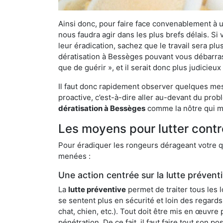
Ainsi donc, pour faire face convenablement à une
nous faudra agir dans les plus brefs délais. S
leur éradication, sachez que le travail sera p
dératisation à Bessèges pouvant vous débarrasse
que de guérir », et il serait donc plus judicie
Il faut donc rapidement observer quelques mesu
proactive, c’est-à-dire aller au-devant du pro
dératisation à Bessèges
comme la nôtre qui me
Les moyens pour lutter cont
Pour éradiquer les rongeurs dérageant votre qu
menées :
Une action centrée sur la lutte prévent
La
lutte préventive
permet de traiter tous les 
se sentent plus en sécurité et loin des regards
chat, chien, etc.). Tout doit être mis en œuvr
pénétration. De ce fait, il faut faire tout son 