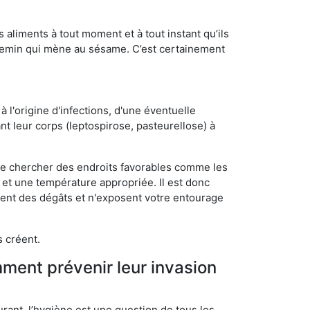
s aliments à tout moment et à tout instant qu’ils
chemin qui mène au sésame. C’est certainement
 l'origine d'infections, d'une éventuelle
t leur corps (leptospirose, pasteurellose) à
 de chercher des endroits favorables comme les
é et une température appropriée. Il est donc
ssent des dégâts et n'exposent votre entourage
s créent.
mment prévenir leur invasion
rant, l’hygiène est une question de tous les