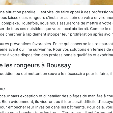
 situation pareille, il est vital de faire appel à des professionn
i vous laissez ces rongeurs s'installer au sein de votre environ
lus complexe. Toutefois, nous nous assurerons de mettre à votre
 de tous ces nuisibles que votre local abriterait. Comme le dit 
ux de chercher à rapidement stopper leur prolifération après avo
res préventives favorables. En ce qui concerne les restaurants,
blème avant qu’il ne survienne. Pour vos solutions en termes de 
tra à votre disposition des professionnels qualifiés et expéri
e les rongeurs à Boussay
otidien ou qui mettent en œuvre le nécessaire pour le faire, il 
ive
locaux sans exception et d'installer des pièges de manière à cou
. Bien évidemment, ils viseront où il leur serait difficile d’es
e pour empêcher leur invasion dans les bâtiments. Pour cela, v
possible pour boucher tous les trous. D'autre part, il est fortem