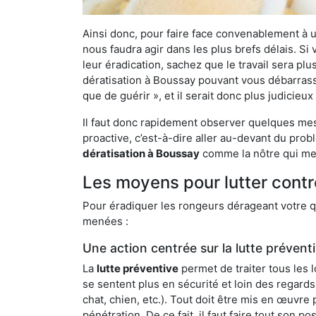
Ainsi donc, pour faire face convenablement à une
nous faudra agir dans les plus brefs délais. S
leur éradication, sachez que le travail sera p
dératisation à Boussay pouvant vous débarrasser
que de guérir », et il serait donc plus judicie
Il faut donc rapidement observer quelques mesu
proactive, c’est-à-dire aller au-devant du pro
dératisation à Boussay
comme la nôtre qui met
Les moyens pour lutter contr
Pour éradiquer les rongeurs dérageant votre qu
menées :
Une action centrée sur la lutte prévent
La
lutte préventive
permet de traiter tous les 
se sentent plus en sécurité et loin des regards
chat, chien, etc.). Tout doit être mis en œuvr
pénétration. De ce fait, il faut faire tout son 