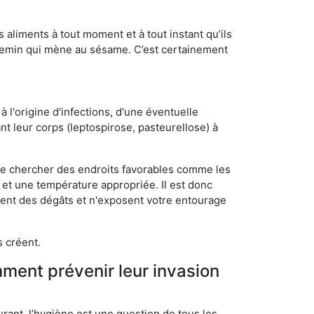
s aliments à tout moment et à tout instant qu’ils
chemin qui mène au sésame. C’est certainement
 l'origine d'infections, d'une éventuelle
t leur corps (leptospirose, pasteurellose) à
 de chercher des endroits favorables comme les
é et une température appropriée. Il est donc
ssent des dégâts et n'exposent votre entourage
s créent.
mment prévenir leur invasion
rant, l’hygiène est une question de tous les