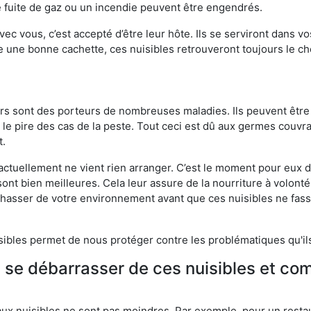
 fuite de gaz ou un incendie peuvent être engendrés.
vec vous, c’est accepté d’être leur hôte. Ils se serviront dans vo
e une bonne cachette, ces nuisibles retrouveront toujours le 
eurs sont des porteurs de nombreuses maladies. Ils peuvent être à
le pire des cas de la peste. Tout ceci est dû aux germes couvran
t.
 actuellement ne vient rien arranger. C’est le moment pour eux
ont bien meilleures. Cela leur assure de la nourriture à volont
s chasser de votre environnement avant que ces nuisibles ne fa
isibles permet de nous protéger contre les problématiques qu'il
e se débarrasser de ces nuisibles et co
aux nuisibles ne sont pas moindres. Par exemple, pour un restau