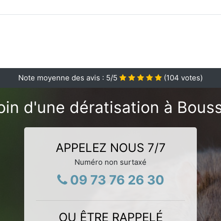
Note moyenne des avis :
5
/5
(
104
votes)
in d'une dératisation à Bous
APPELEZ NOUS 7/7
Numéro non surtaxé
09 73 76 26 30
OU ÊTRE RAPPELÉ