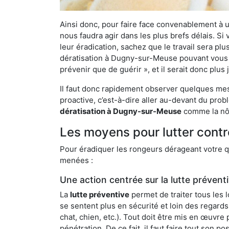
Ainsi donc, pour faire face convenablement à une
nous faudra agir dans les plus brefs délais. S
leur éradication, sachez que le travail sera p
dératisation à Dugny-sur-Meuse pouvant vous dé
prévenir que de guérir », et il serait donc plu
Il faut donc rapidement observer quelques mesu
proactive, c’est-à-dire aller au-devant du pro
dératisation à Dugny-sur-Meuse
comme la nôt
Les moyens pour lutter cont
Pour éradiquer les rongeurs dérageant votre qu
menées :
Une action centrée sur la lutte prévent
La
lutte préventive
permet de traiter tous les 
se sentent plus en sécurité et loin des regards
chat, chien, etc.). Tout doit être mis en œuvr
pénétration. De ce fait, il faut faire tout son 