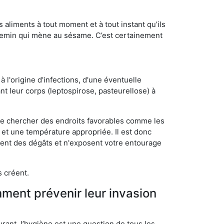
s aliments à tout moment et à tout instant qu’ils
chemin qui mène au sésame. C’est certainement
 l'origine d'infections, d'une éventuelle
t leur corps (leptospirose, pasteurellose) à
 de chercher des endroits favorables comme les
é et une température appropriée. Il est donc
ssent des dégâts et n'exposent votre entourage
s créent.
mment prévenir leur invasion
rant, l’hygiène est une question de tous les