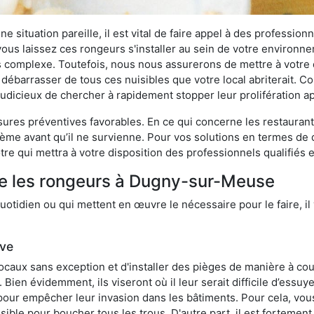
 situation pareille, il est vital de faire appel à des professionn
i vous laissez ces rongeurs s'installer au sein de votre environ
lus complexe. Toutefois, nous nous assurerons de mettre à votre
barrasser de tous ces nuisibles que votre local abriterait. Com
s judicieux de chercher à rapidement stopper leur prolifération 
res préventives favorables. En ce qui concerne les restaurants,
blème avant qu’il ne survienne. Pour vos solutions en termes de 
re qui mettra à votre disposition des professionnels qualifiés
re les rongeurs à Dugny-sur-Meuse
otidien ou qui mettent en œuvre le nécessaire pour le faire, il 
ive
locaux sans exception et d'installer des pièges de manière à cou
. Bien évidemment, ils viseront où il leur serait difficile d’es
e pour empêcher leur invasion dans les bâtiments. Pour cela, v
possible pour boucher tous les trous. D'autre part, il est fortem