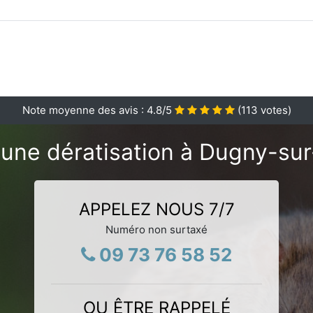
Note moyenne des avis :
4.8
/5
(
113
votes)
'une dératisation à Dugny-su
APPELEZ NOUS 7/7
Numéro non surtaxé
09 73 76 58 52
OU ÊTRE RAPPELÉ