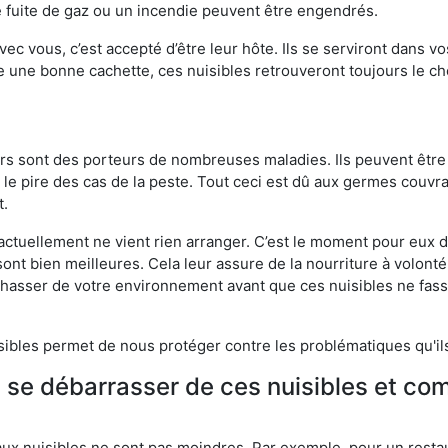
 fuite de gaz ou un incendie peuvent être engendrés.
vec vous, c’est accepté d’être leur hôte. Ils se serviront dans vo
e une bonne cachette, ces nuisibles retrouveront toujours le 
eurs sont des porteurs de nombreuses maladies. Ils peuvent être à
le pire des cas de la peste. Tout ceci est dû aux germes couvran
t.
 actuellement ne vient rien arranger. C’est le moment pour eux
ont bien meilleures. Cela leur assure de la nourriture à volont
s chasser de votre environnement avant que ces nuisibles ne fa
isibles permet de nous protéger contre les problématiques qu'il
e se débarrasser de ces nuisibles et co
aux nuisibles ne sont pas moindres. Par exemple, pour un restau