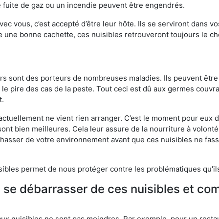
 fuite de gaz ou un incendie peuvent être engendrés.
vec vous, c’est accepté d’être leur hôte. Ils se serviront dans vo
e une bonne cachette, ces nuisibles retrouveront toujours le 
eurs sont des porteurs de nombreuses maladies. Ils peuvent être à
le pire des cas de la peste. Tout ceci est dû aux germes couvran
t.
 actuellement ne vient rien arranger. C’est le moment pour eux
ont bien meilleures. Cela leur assure de la nourriture à volont
s chasser de votre environnement avant que ces nuisibles ne fa
isibles permet de nous protéger contre les problématiques qu'il
e se débarrasser de ces nuisibles et co
aux nuisibles ne sont pas moindres. Par exemple, pour un restau