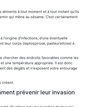
s aliments à tout moment et à tout instant qu’ils
chemin qui mène au sésame. C’est certainement
 l'origine d'infections, d'une éventuelle
t leur corps (leptospirose, pasteurellose) à
 de chercher des endroits favorables comme les
é et une température appropriée. Il est donc
ssent des dégâts et n'exposent votre entourage
s créent.
mment prévenir leur invasion
rant, l’hygiène est une question de tous les