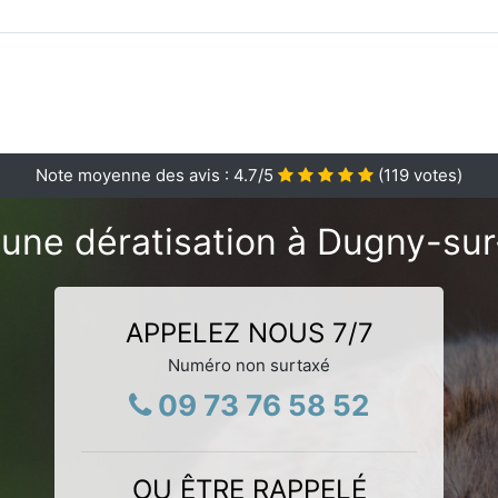
Note moyenne des avis :
4.7
/5
(
119
votes)
'une dératisation à Dugny-su
APPELEZ NOUS 7/7
Numéro non surtaxé
09 73 76 58 52
OU ÊTRE RAPPELÉ