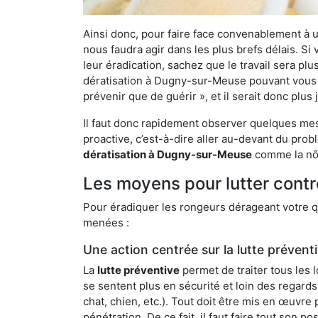
Ainsi donc, pour faire face convenablement à une
nous faudra agir dans les plus brefs délais. S
leur éradication, sachez que le travail sera p
dératisation à Dugny-sur-Meuse pouvant vous dé
prévenir que de guérir », et il serait donc plu
Il faut donc rapidement observer quelques mesu
proactive, c’est-à-dire aller au-devant du pro
dératisation à Dugny-sur-Meuse
comme la nôt
Les moyens pour lutter cont
Pour éradiquer les rongeurs dérageant votre qu
menées :
Une action centrée sur la lutte prévent
La
lutte préventive
permet de traiter tous les 
se sentent plus en sécurité et loin des regards
chat, chien, etc.). Tout doit être mis en œuvr
pénétration. De ce fait, il faut faire tout son 