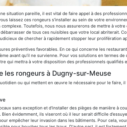
 situation pareille, il est vital de faire appel à des professionn
i vous laissez ces rongeurs s'installer au sein de votre environ
lus complexe. Toutefois, nous nous assurerons de mettre à votre
barrasser de tous ces nuisibles que votre local abriterait. Com
s judicieux de chercher à rapidement stopper leur prolifération 
res préventives favorables. En ce qui concerne les restaurants,
blème avant qu’il ne survienne. Pour vos solutions en termes de 
re qui mettra à votre disposition des professionnels qualifiés
re les rongeurs à Dugny-sur-Meuse
otidien ou qui mettent en œuvre le nécessaire pour le faire, il 
ive
locaux sans exception et d'installer des pièges de manière à cou
. Bien évidemment, ils viseront où il leur serait difficile d’es
e pour empêcher leur invasion dans les bâtiments. Pour cela, v
possible pour boucher tous les trous. D'autre part, il est fortem