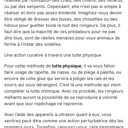
réalisée par l’utilisation des chats, des chiens, des renards,
ou par des serpents. Cependant, elle n'est pas si simple à
réaliser et donc pas assez évidente. Imaginez-vous devoir
être obligé de dresser des buses, des chouettes ou des
hiboux pour guetter toute la nuit des rongeurs. De plus, il
faut dire que la majorité de ces prédateurs pour ne pas
dire tous, sont de réelles menaces pour vous animaux de
ferme à l’instar des volailles.
Une action curative à travers une lutte physique
Pour cette méthode de
lutte physique
, il va vous falloir
faire usage de tapette, de nasse, ou de piège à palette, ou
encore de colle glue qui servira à piéger les rats et les
souris qui vous dérangent. C’est là une méthode qui vient
compléter la lutte chimique. Avec ce procédé, les rongeurs
méfiants auront la possibilité de se reproduire à volonté
avant que leur repêchage ne reprenne.
Avec l’aide des appareils à ultrason quant à eux, vous
sentirez peut-être comme une action perturbatrice dès les
premiers jours. Toutefois, rassurez-vous, cela s’estompera