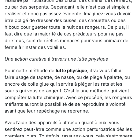
réalisée par l’utilisation des chats, des chiens, des renards,
ou par des serpents. Cependant, elle n'est pas si simple à
réaliser et donc pas assez évidente. Imaginez-vous devoir
être obligé de dresser des buses, des chouettes ou des
hiboux pour guetter toute la nuit des rongeurs. De plus, il
faut dire que la majorité de ces prédateurs pour ne pas
dire tous, sont de réelles menaces pour vous animaux de
ferme à l’instar des volailles.
Une action curative à travers une lutte physique
Pour cette méthode de
lutte physique
, il va vous falloir
faire usage de tapette, de nasse, ou de piège à palette, ou
encore de colle glue qui servira à piéger les rats et les
souris qui vous dérangent. C’est là une méthode qui vient
compléter la lutte chimique. Avec ce procédé, les rongeurs
méfiants auront la possibilité de se reproduire à volonté
avant que leur repêchage ne reprenne.
Avec l’aide des appareils à ultrason quant à eux, vous
sentirez peut-être comme une action perturbatrice dès les
premiers jours. Toutefois, rassurez-vous, cela s’estompera