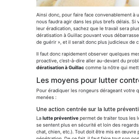
Ainsi donc, pour faire face convenablement à une
nous faudra agir dans les plus brefs délais. S
leur éradication, sachez que le travail sera p
dératisation à Guillac pouvant vous débarrasser
de guérir », et il serait donc plus judicieux d
Il faut donc rapidement observer quelques mesu
proactive, c’est-à-dire aller au-devant du pro
dératisation à Guillac
comme la nôtre qui mettr
Les moyens pour lutter contre
Pour éradiquer les rongeurs dérageant votre qu
menées :
Une action centrée sur la lutte prévent
La
lutte préventive
permet de traiter tous les 
se sentent plus en sécurité et loin des regards
chat, chien, etc.). Tout doit être mis en œuvr
pénétration. De ce fait, il faut faire tout son 