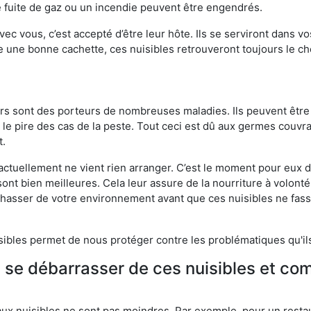
 fuite de gaz ou un incendie peuvent être engendrés.
vec vous, c’est accepté d’être leur hôte. Ils se serviront dans vo
e une bonne cachette, ces nuisibles retrouveront toujours le 
eurs sont des porteurs de nombreuses maladies. Ils peuvent être à
le pire des cas de la peste. Tout ceci est dû aux germes couvran
t.
 actuellement ne vient rien arranger. C’est le moment pour eux
ont bien meilleures. Cela leur assure de la nourriture à volont
s chasser de votre environnement avant que ces nuisibles ne fa
isibles permet de nous protéger contre les problématiques qu'il
e se débarrasser de ces nuisibles et co
aux nuisibles ne sont pas moindres. Par exemple, pour un restau