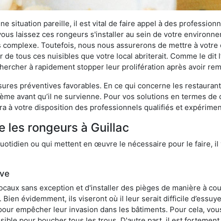
 situation pareille, il est vital de faire appel à des professionn
i vous laissez ces rongeurs s'installer au sein de votre environ
lus complexe. Toutefois, nous nous assurerons de mettre à votre
 de tous ces nuisibles que votre local abriterait. Comme le dit l
e chercher à rapidement stopper leur prolifération après avoir r
res préventives favorables. En ce qui concerne les restaurants,
blème avant qu’il ne survienne. Pour vos solutions en termes de 
a à votre disposition des professionnels qualifiés et expérime
 les rongeurs à Guillac
otidien ou qui mettent en œuvre le nécessaire pour le faire, il 
ive
locaux sans exception et d'installer des pièges de manière à cou
. Bien évidemment, ils viseront où il leur serait difficile d’es
e pour empêcher leur invasion dans les bâtiments. Pour cela, v
possible pour boucher tous les trous. D'autre part, il est fortem