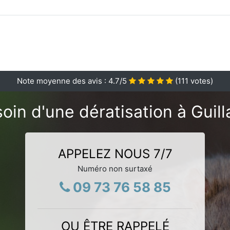
Note moyenne des avis :
4.7
/5
(
111
votes)
oin d'une dératisation à Guill
APPELEZ NOUS 7/7
Numéro non surtaxé
09 73 76 58 85
OU ÊTRE RAPPELÉ