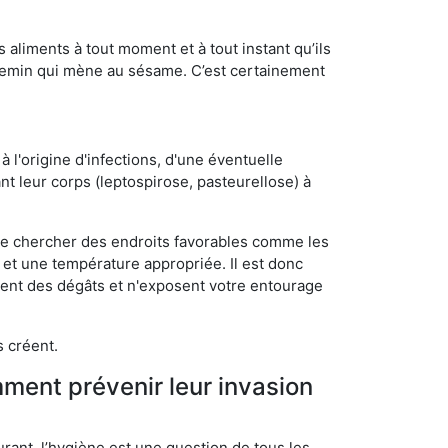
s aliments à tout moment et à tout instant qu’ils
chemin qui mène au sésame. C’est certainement
 l'origine d'infections, d'une éventuelle
t leur corps (leptospirose, pasteurellose) à
 de chercher des endroits favorables comme les
é et une température appropriée. Il est donc
ssent des dégâts et n'exposent votre entourage
s créent.
mment prévenir leur invasion
rant, l’hygiène est une question de tous les