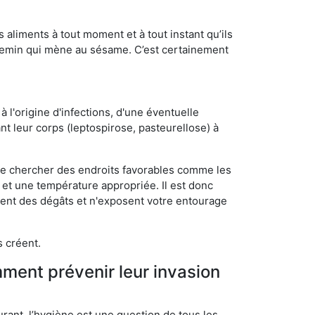
s aliments à tout moment et à tout instant qu’ils
chemin qui mène au sésame. C’est certainement
 l'origine d'infections, d'une éventuelle
t leur corps (leptospirose, pasteurellose) à
 de chercher des endroits favorables comme les
é et une température appropriée. Il est donc
ssent des dégâts et n'exposent votre entourage
s créent.
mment prévenir leur invasion
rant, l’hygiène est une question de tous les