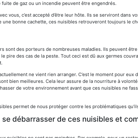
 fuite de gaz ou un incendie peuvent être engendrés.
vec vous, c’est accepté d’être leur hôte. Ils se serviront dans vo
e une bonne cachette, ces nuisibles retrouveront toujours le 
eurs sont des porteurs de nombreuses maladies. Ils peuvent être à
le pire des cas de la peste. Tout ceci est dû aux germes couvran
t.
 actuellement ne vient rien arranger. C’est le moment pour eux
ont bien meilleures. Cela leur assure de la nourriture à volont
s chasser de votre environnement avant que ces nuisibles ne fa
isibles permet de nous protéger contre les problématiques qu'il
e se débarrasser de ces nuisibles et co
aux nuisibles ne sont pas moindres. Par exemple, pour un restau