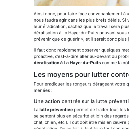
Ainsi donc, pour faire face convenablement à une
nous faudra agir dans les plus brefs délais. S
leur éradication, sachez que le travail sera p
dératisation à La Haye-du-Puits pouvant vous dé
prévenir que de guérir », et il serait donc plu
Il faut donc rapidement observer quelques mesu
proactive, c’est-à-dire aller au-devant du pro
dératisation à La Haye-du-Puits
comme la nôtr
Les moyens pour lutter contr
Pour éradiquer les rongeurs dérageant votre qu
menées :
Une action centrée sur la lutte prévent
La
lutte préventive
permet de traiter tous les 
se sentent plus en sécurité et loin des regards
chat, chien, etc.). Tout doit être mis en œuvr
pénétration. De ce fait, il faut faire tout son 