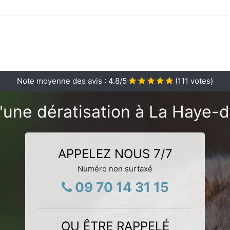
Note moyenne des avis :
4.8
/5
(
111
votes)
'une dératisation à La Haye-d
APPELEZ NOUS 7/7
Numéro non surtaxé
09 70 14 31 15
OU ÊTRE RAPPELÉ