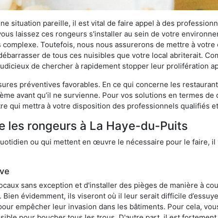
 situation pareille, il est vital de faire appel à des professionn
i vous laissez ces rongeurs s'installer au sein de votre environ
lus complexe. Toutefois, nous nous assurerons de mettre à votre
barrasser de tous ces nuisibles que votre local abriterait. Comm
s judicieux de chercher à rapidement stopper leur prolifération 
res préventives favorables. En ce qui concerne les restaurants,
blème avant qu’il ne survienne. Pour vos solutions en termes de 
e qui mettra à votre disposition des professionnels qualifiés 
e les rongeurs à La Haye-du-Puits
otidien ou qui mettent en œuvre le nécessaire pour le faire, il 
ive
locaux sans exception et d'installer des pièges de manière à cou
. Bien évidemment, ils viseront où il leur serait difficile d’es
e pour empêcher leur invasion dans les bâtiments. Pour cela, v
possible pour boucher tous les trous. D'autre part, il est fortem