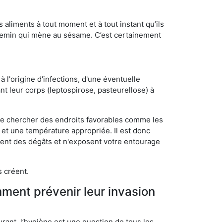
s aliments à tout moment et à tout instant qu’ils
chemin qui mène au sésame. C’est certainement
 l'origine d'infections, d'une éventuelle
t leur corps (leptospirose, pasteurellose) à
 de chercher des endroits favorables comme les
é et une température appropriée. Il est donc
ssent des dégâts et n'exposent votre entourage
s créent.
mment prévenir leur invasion
rant, l’hygiène est une question de tous les