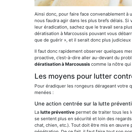
Ainsi donc, pour faire face convenablement à une
nous faudra agir dans les plus brefs délais. S
leur éradication, sachez que le travail sera p
dératisation à Marcoussis pouvant vous débarras
que de guérir », et il serait donc plus judicie
Il faut donc rapidement observer quelques mesu
proactive, c’est-à-dire aller au-devant du pro
dératisation à Marcoussis
comme la nôtre qui 
Les moyens pour lutter contr
Pour éradiquer les rongeurs dérageant votre qu
menées :
Une action centrée sur la lutte prévent
La
lutte préventive
permet de traiter tous les 
se sentent plus en sécurité et loin des regards
chat, chien, etc.). Tout doit être mis en œuvr
pénétration. De ce fait, il faut faire tout son 