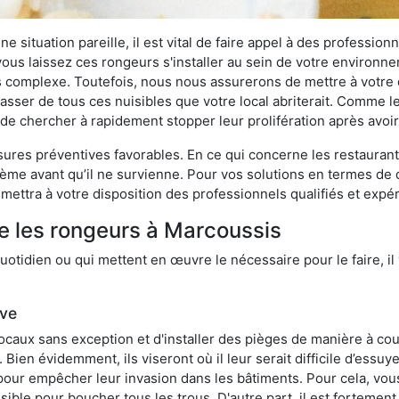
 situation pareille, il est vital de faire appel à des professionn
i vous laissez ces rongeurs s'installer au sein de votre environ
lus complexe. Toutefois, nous nous assurerons de mettre à votre
ser de tous ces nuisibles que votre local abriterait. Comme le d
ux de chercher à rapidement stopper leur prolifération après avo
res préventives favorables. En ce qui concerne les restaurants,
blème avant qu’il ne survienne. Pour vos solutions en termes de 
mettra à votre disposition des professionnels qualifiés et exp
e les rongeurs à Marcoussis
otidien ou qui mettent en œuvre le nécessaire pour le faire, il 
ive
locaux sans exception et d'installer des pièges de manière à cou
. Bien évidemment, ils viseront où il leur serait difficile d’es
e pour empêcher leur invasion dans les bâtiments. Pour cela, v
possible pour boucher tous les trous. D'autre part, il est fortem