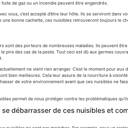
 fuite de gaz ou un incendie peuvent être engendrés.
vec vous, c’est accepté d’être leur hôte. Ils se serviront dans vo
e une bonne cachette, ces nuisibles retrouveront toujours le 
eurs sont des porteurs de nombreuses maladies. Ils peuvent être à
le pire des cas de la peste. Tout ceci est dû aux germes couvran
t.
 actuellement ne vient rien arranger. C’est le moment pour eux
ont bien meilleures. Cela leur assure de la nourriture à volont
s chasser de votre environnement avant que ces nuisibles ne fa
isibles permet de nous protéger contre les problématiques qu'il
e se débarrasser de ces nuisibles et co
aux nuisibles ne sont pas moindres. Par exemple, pour un restau