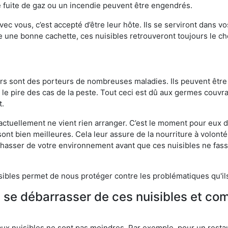
 fuite de gaz ou un incendie peuvent être engendrés.
vec vous, c’est accepté d’être leur hôte. Ils se serviront dans vo
e une bonne cachette, ces nuisibles retrouveront toujours le 
eurs sont des porteurs de nombreuses maladies. Ils peuvent être à
le pire des cas de la peste. Tout ceci est dû aux germes couvran
t.
 actuellement ne vient rien arranger. C’est le moment pour eux
ont bien meilleures. Cela leur assure de la nourriture à volont
s chasser de votre environnement avant que ces nuisibles ne fa
isibles permet de nous protéger contre les problématiques qu'il
e se débarrasser de ces nuisibles et co
aux nuisibles ne sont pas moindres. Par exemple, pour un restau