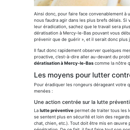
Ainsi donc, pour faire face convenablement à une
nous faudra agir dans les plus brefs délais. S
leur éradication, sachez que le travail sera p
dératisation à Mercy-le-Bas pouvant vous débarr
prévenir que de guérir », et il serait donc plu
Il faut donc rapidement observer quelques mesu
proactive, c’est-à-dire aller au-devant du pro
dératisation à Mercy-le-Bas
comme la nôtre qu
Les moyens pour lutter contr
Pour éradiquer les rongeurs dérageant votre qu
menées :
Une action centrée sur la lutte prévent
La
lutte préventive
permet de traiter tous les 
se sentent plus en sécurité et loin des regards
chat, chien, etc.). Tout doit être mis en œuvr
pénétration. De ce fait, il faut faire tout son 