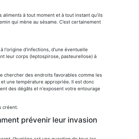
s aliments à tout moment et à tout instant qu’ils
chemin qui mène au sésame. C’est certainement
 l'origine d'infections, d'une éventuelle
t leur corps (leptospirose, pasteurellose) à
 de chercher des endroits favorables comme les
é et une température appropriée. Il est donc
ssent des dégâts et n'exposent votre entourage
s créent.
mment prévenir leur invasion
rant, l’hygiène est une question de tous les