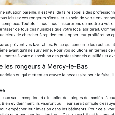
 situation pareille, il est vital de faire appel à des professionn
i vous laissez ces rongeurs s'installer au sein de votre environ
lus complexe. Toutefois, nous nous assurerons de mettre à votre
asser de tous ces nuisibles que votre local abriterait. Comme le
s judicieux de chercher à rapidement stopper leur prolifération 
res préventives favorables. En ce qui concerne les restaurants,
blème avant qu’il ne survienne. Pour vos solutions en termes de 
i mettra à votre disposition des professionnels qualifiés et e
e les rongeurs à Mercy-le-Bas
otidien ou qui mettent en œuvre le nécessaire pour le faire, il 
ive
locaux sans exception et d'installer des pièges de manière à cou
. Bien évidemment, ils viseront où il leur serait difficile d’es
e pour empêcher leur invasion dans les bâtiments. Pour cela, v
possible pour boucher tous les trous. D'autre part, il est fortem