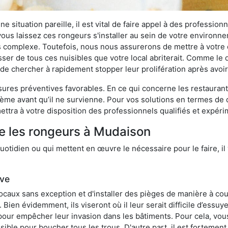
 situation pareille, il est vital de faire appel à des professionn
i vous laissez ces rongeurs s'installer au sein de votre environ
lus complexe. Toutefois, nous nous assurerons de mettre à votre
r de tous ces nuisibles que votre local abriterait. Comme le dit
ux de chercher à rapidement stopper leur prolifération après avo
res préventives favorables. En ce qui concerne les restaurants,
blème avant qu’il ne survienne. Pour vos solutions en termes de 
ttra à votre disposition des professionnels qualifiés et expér
re les rongeurs à Mudaison
otidien ou qui mettent en œuvre le nécessaire pour le faire, il 
ive
locaux sans exception et d'installer des pièges de manière à cou
. Bien évidemment, ils viseront où il leur serait difficile d’es
e pour empêcher leur invasion dans les bâtiments. Pour cela, v
possible pour boucher tous les trous. D'autre part, il est fortem