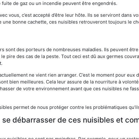
 fuite de gaz ou un incendie peuvent être engendrés.
vec vous, c’est accepté d’être leur hôte. Ils se serviront dans vo
e une bonne cachette, ces nuisibles retrouveront toujours le 
eurs sont des porteurs de nombreuses maladies. Ils peuvent être à
le pire des cas de la peste. Tout ceci est dû aux germes couvran
t.
 actuellement ne vient rien arranger. C’est le moment pour eux
ont bien meilleures. Cela leur assure de la nourriture à volont
s chasser de votre environnement avant que ces nuisibles ne fa
isibles permet de nous protéger contre les problématiques qu'il
e se débarrasser de ces nuisibles et co
aux nuisibles ne sont pas moindres. Par exemple, pour un restau