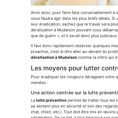
Ainsi donc, pour faire face convenablement à une
nous faudra agir dans les plus brefs délais. S
leur éradication, sachez que le travail sera p
dératisation à Mudaison pouvant vous débarrasse
que de guérir », et il serait donc plus judicie
Il faut donc rapidement observer quelques mesu
proactive, c’est-à-dire aller au-devant du pro
dératisation à Mudaison
comme la nôtre qui me
Les moyens pour lutter cont
Pour éradiquer les rongeurs dérageant votre qu
menées :
Une action centrée sur la lutte prévent
La
lutte préventive
permet de traiter tous les 
se sentent plus en sécurité et loin des regards
chat, chien, etc.). Tout doit être mis en œuvr
pénétration. De ce fait, il faut faire tout son 