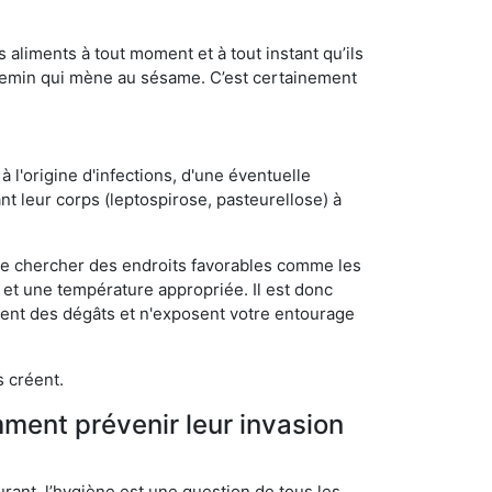
s aliments à tout moment et à tout instant qu’ils
chemin qui mène au sésame. C’est certainement
 l'origine d'infections, d'une éventuelle
t leur corps (leptospirose, pasteurellose) à
 de chercher des endroits favorables comme les
é et une température appropriée. Il est donc
ssent des dégâts et n'exposent votre entourage
s créent.
mment prévenir leur invasion
rant, l’hygiène est une question de tous les