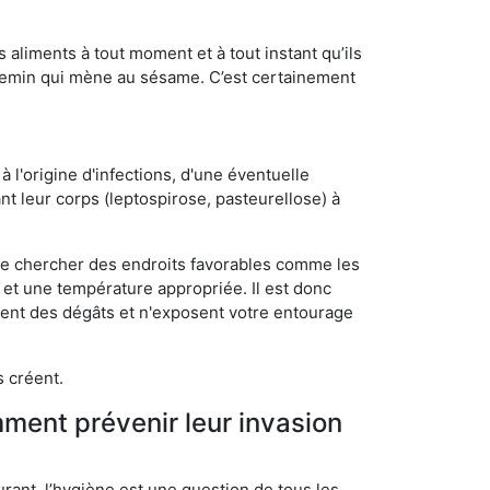
s aliments à tout moment et à tout instant qu’ils
chemin qui mène au sésame. C’est certainement
 l'origine d'infections, d'une éventuelle
t leur corps (leptospirose, pasteurellose) à
 de chercher des endroits favorables comme les
é et une température appropriée. Il est donc
ssent des dégâts et n'exposent votre entourage
s créent.
mment prévenir leur invasion
rant, l’hygiène est une question de tous les