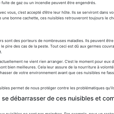
 fuite de gaz ou un incendie peuvent être engendrés.
vec vous, c’est accepté d’être leur hôte. Ils se serviront dans vo
e une bonne cachette, ces nuisibles retrouveront toujours le 
eurs sont des porteurs de nombreuses maladies. Ils peuvent être à
le pire des cas de la peste. Tout ceci est dû aux germes couvran
t.
 actuellement ne vient rien arranger. C’est le moment pour eux
ont bien meilleures. Cela leur assure de la nourriture à volont
s chasser de votre environnement avant que ces nuisibles ne fa
isibles permet de nous protéger contre les problématiques qu'il
e se débarrasser de ces nuisibles et co
aux nuisibles ne sont pas moindres. Par exemple, pour un restau