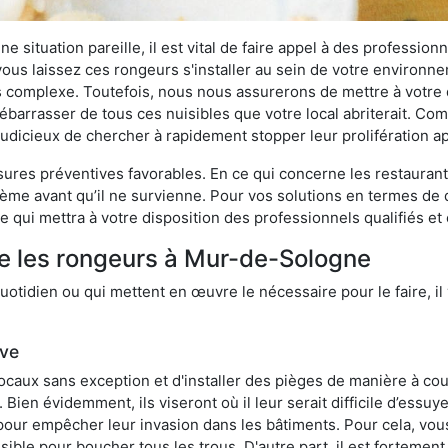
 situation pareille, il est vital de faire appel à des professionn
i vous laissez ces rongeurs s'installer au sein de votre environ
lus complexe. Toutefois, nous nous assurerons de mettre à votre
arrasser de tous ces nuisibles que votre local abriterait. Comme
s judicieux de chercher à rapidement stopper leur prolifération 
res préventives favorables. En ce qui concerne les restaurants,
blème avant qu’il ne survienne. Pour vos solutions en termes de 
 qui mettra à votre disposition des professionnels qualifiés e
re les rongeurs à Mur-de-Sologne
otidien ou qui mettent en œuvre le nécessaire pour le faire, il 
ive
locaux sans exception et d'installer des pièges de manière à cou
. Bien évidemment, ils viseront où il leur serait difficile d’es
e pour empêcher leur invasion dans les bâtiments. Pour cela, v
possible pour boucher tous les trous. D'autre part, il est fortem