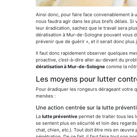
Ainsi donc, pour faire face convenablement à une
nous faudra agir dans les plus brefs délais. S
leur éradication, sachez que le travail sera p
dératisation à Mur-de-Sologne pouvant vous déb
prévenir que de guérir », et il serait donc plu
Il faut donc rapidement observer quelques mesu
proactive, c’est-à-dire aller au-devant du pro
dératisation à Mur-de-Sologne
comme la nôtre
Les moyens pour lutter cont
Pour éradiquer les rongeurs dérageant votre qu
menées :
Une action centrée sur la lutte prévent
La
lutte préventive
permet de traiter tous les 
se sentent plus en sécurité et loin des regards
chat, chien, etc.). Tout doit être mis en œuvr
pénétration. De ce fait, il faut faire tout son 