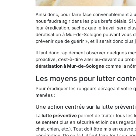
Ainsi donc, pour faire face convenablement à une
nous faudra agir dans les plus brefs délais. S
leur éradication, sachez que le travail sera p
dératisation à Mur-de-Sologne pouvant vous déb
prévenir que de guérir », et il serait donc plu
Il faut donc rapidement observer quelques mesu
proactive, c’est-à-dire aller au-devant du pro
dératisation à Mur-de-Sologne
comme la nôtre
Les moyens pour lutter cont
Pour éradiquer les rongeurs dérageant votre qu
menées :
Une action centrée sur la lutte prévent
La
lutte préventive
permet de traiter tous les 
se sentent plus en sécurité et loin des regards
chat, chien, etc.). Tout doit être mis en œuvr
pénétration. De ce fait, il faut faire tout son 