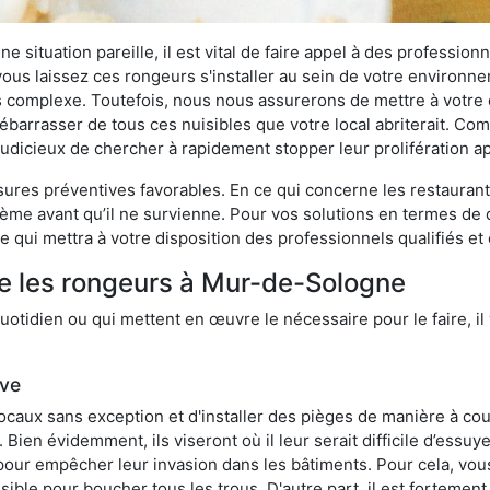
 situation pareille, il est vital de faire appel à des professionn
i vous laissez ces rongeurs s'installer au sein de votre environ
lus complexe. Toutefois, nous nous assurerons de mettre à votre
arrasser de tous ces nuisibles que votre local abriterait. Comme
s judicieux de chercher à rapidement stopper leur prolifération 
res préventives favorables. En ce qui concerne les restaurants,
blème avant qu’il ne survienne. Pour vos solutions en termes de 
 qui mettra à votre disposition des professionnels qualifiés e
re les rongeurs à Mur-de-Sologne
otidien ou qui mettent en œuvre le nécessaire pour le faire, il 
ive
locaux sans exception et d'installer des pièges de manière à cou
. Bien évidemment, ils viseront où il leur serait difficile d’es
e pour empêcher leur invasion dans les bâtiments. Pour cela, v
possible pour boucher tous les trous. D'autre part, il est fortem