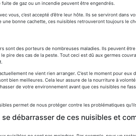
 fuite de gaz ou un incendie peuvent être engendrés.
vec vous, c’est accepté d’être leur hôte. Ils se serviront dans vo
e une bonne cachette, ces nuisibles retrouveront toujours le 
eurs sont des porteurs de nombreuses maladies. Ils peuvent être à
le pire des cas de la peste. Tout ceci est dû aux germes couvran
t.
 actuellement ne vient rien arranger. C’est le moment pour eux
ont bien meilleures. Cela leur assure de la nourriture à volont
s chasser de votre environnement avant que ces nuisibles ne fa
isibles permet de nous protéger contre les problématiques qu'il
e se débarrasser de ces nuisibles et co
aux nuisibles ne sont pas moindres. Par exemple, pour un restau