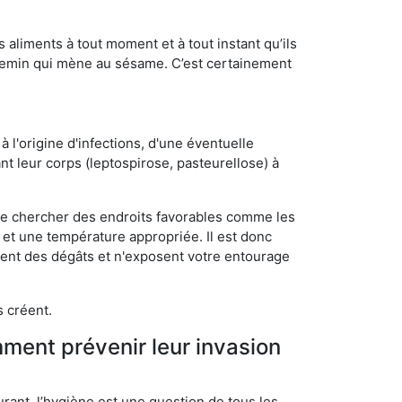
s aliments à tout moment et à tout instant qu’ils
chemin qui mène au sésame. C’est certainement
 l'origine d'infections, d'une éventuelle
t leur corps (leptospirose, pasteurellose) à
 de chercher des endroits favorables comme les
é et une température appropriée. Il est donc
ssent des dégâts et n'exposent votre entourage
s créent.
mment prévenir leur invasion
rant, l’hygiène est une question de tous les