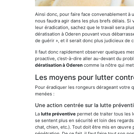
Ainsi donc, pour faire face convenablement à une
nous faudra agir dans les plus brefs délais. S
leur éradication, sachez que le travail sera p
dératisation à Oderen pouvant vous débarrasser 
de guérir », et il serait donc plus judicieux d
Il faut donc rapidement observer quelques mesu
proactive, c’est-à-dire aller au-devant du pro
dératisation à Oderen
comme la nôtre qui mett
Les moyens pour lutter contr
Pour éradiquer les rongeurs dérageant votre qu
menées :
Une action centrée sur la lutte prévent
La
lutte préventive
permet de traiter tous les 
se sentent plus en sécurité et loin des regards
chat, chien, etc.). Tout doit être mis en œuvr
pénétration. De ce fait, il faut faire tout son 