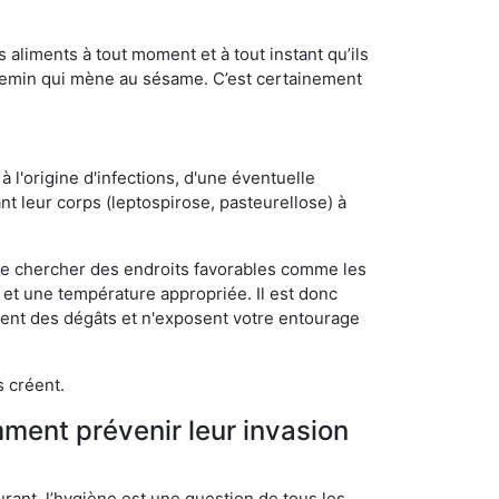
s aliments à tout moment et à tout instant qu’ils
chemin qui mène au sésame. C’est certainement
 l'origine d'infections, d'une éventuelle
t leur corps (leptospirose, pasteurellose) à
 de chercher des endroits favorables comme les
é et une température appropriée. Il est donc
ssent des dégâts et n'exposent votre entourage
s créent.
mment prévenir leur invasion
rant, l’hygiène est une question de tous les