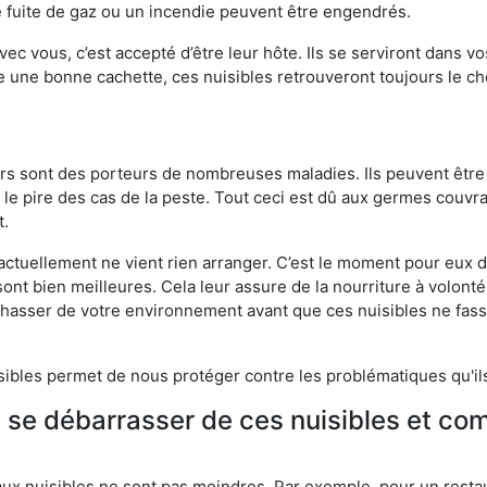
 fuite de gaz ou un incendie peuvent être engendrés.
vec vous, c’est accepté d’être leur hôte. Ils se serviront dans vo
e une bonne cachette, ces nuisibles retrouveront toujours le 
eurs sont des porteurs de nombreuses maladies. Ils peuvent être à
le pire des cas de la peste. Tout ceci est dû aux germes couvran
t.
 actuellement ne vient rien arranger. C’est le moment pour eux
ont bien meilleures. Cela leur assure de la nourriture à volont
s chasser de votre environnement avant que ces nuisibles ne fa
isibles permet de nous protéger contre les problématiques qu'il
e se débarrasser de ces nuisibles et co
aux nuisibles ne sont pas moindres. Par exemple, pour un restau