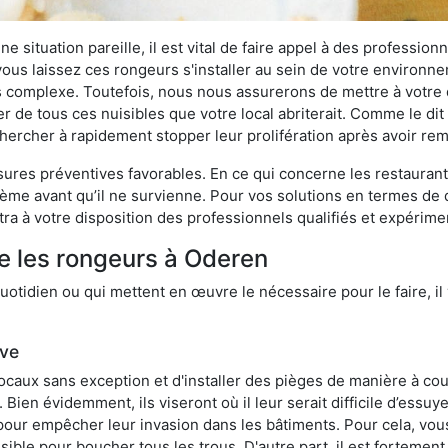
 situation pareille, il est vital de faire appel à des professionn
i vous laissez ces rongeurs s'installer au sein de votre environ
lus complexe. Toutefois, nous nous assurerons de mettre à votre
de tous ces nuisibles que votre local abriterait. Comme le dit 
e chercher à rapidement stopper leur prolifération après avoir r
res préventives favorables. En ce qui concerne les restaurants,
blème avant qu’il ne survienne. Pour vos solutions en termes de 
ra à votre disposition des professionnels qualifiés et expérim
e les rongeurs à Oderen
otidien ou qui mettent en œuvre le nécessaire pour le faire, il 
ive
locaux sans exception et d'installer des pièges de manière à cou
. Bien évidemment, ils viseront où il leur serait difficile d’es
e pour empêcher leur invasion dans les bâtiments. Pour cela, v
possible pour boucher tous les trous. D'autre part, il est fortem