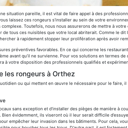
 situation pareille, il est vital de faire appel à des professionn
i vous laissez ces rongeurs s'installer au sein de votre environ
lus complexe. Toutefois, nous nous assurerons de mettre à votre
de tous ces nuisibles que votre local abriterait. Comme le dit l
e chercher à rapidement stopper leur prolifération après avoir r
res préventives favorables. En ce qui concerne les restaurants,
blème avant qu’il ne survienne. Pour vos solutions en termes de 
a à votre disposition des professionnels qualifiés et expérime
e les rongeurs à Orthez
otidien ou qui mettent en œuvre le nécessaire pour le faire, il 
ive
locaux sans exception et d'installer des pièges de manière à cou
. Bien évidemment, ils viseront où il leur serait difficile d’es
e pour empêcher leur invasion dans les bâtiments. Pour cela, v
possible pour boucher tous les trous. D'autre part, il est fortem