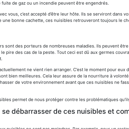
 fuite de gaz ou un incendie peuvent être engendrés.
vec vous, c’est accepté d’être leur hôte. Ils se serviront dans vo
e une bonne cachette, ces nuisibles retrouveront toujours le 
eurs sont des porteurs de nombreuses maladies. Ils peuvent être à
le pire des cas de la peste. Tout ceci est dû aux germes couvran
t.
 actuellement ne vient rien arranger. C’est le moment pour eux
ont bien meilleures. Cela leur assure de la nourriture à volont
s chasser de votre environnement avant que ces nuisibles ne fa
isibles permet de nous protéger contre les problématiques qu'il
e se débarrasser de ces nuisibles et co
aux nuisibles ne sont pas moindres. Par exemple, pour un restau