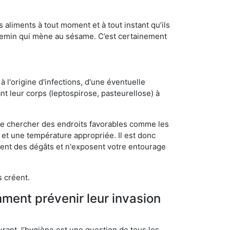
s aliments à tout moment et à tout instant qu’ils
chemin qui mène au sésame. C’est certainement
 l'origine d'infections, d'une éventuelle
t leur corps (leptospirose, pasteurellose) à
 de chercher des endroits favorables comme les
é et une température appropriée. Il est donc
ssent des dégâts et n'exposent votre entourage
s créent.
mment prévenir leur invasion
rant, l’hygiène est une question de tous les