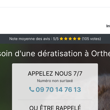
In
Note moyenne des avis :
5
/5
(
105
votes)
oin d'une dératisation à Orth
APPELEZ NOUS 7/7
Numéro non surtaxé
09 70 14 76 13
OU ÊTRE RAPPELÉ