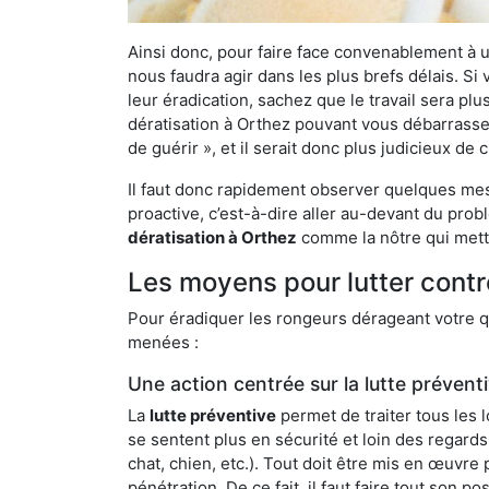
Ainsi donc, pour faire face convenablement à une
nous faudra agir dans les plus brefs délais. S
leur éradication, sachez que le travail sera p
dératisation à Orthez pouvant vous débarrasser 
de guérir », et il serait donc plus judicieux d
Il faut donc rapidement observer quelques mesu
proactive, c’est-à-dire aller au-devant du pro
dératisation à Orthez
comme la nôtre qui mettr
Les moyens pour lutter contr
Pour éradiquer les rongeurs dérageant votre qu
menées :
Une action centrée sur la lutte prévent
La
lutte préventive
permet de traiter tous les 
se sentent plus en sécurité et loin des regards
chat, chien, etc.). Tout doit être mis en œuvr
pénétration. De ce fait, il faut faire tout son 